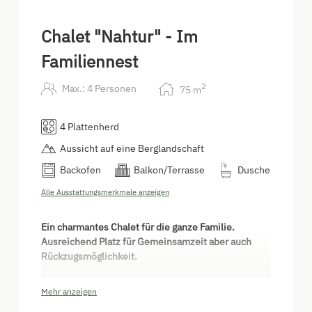
Chalet "Nahtur" - Im
Familiennest
2
Max.: 4 Personen
75
m
4 Plattenherd
Aussicht auf eine Berglandschaft
Backofen
Balkon/Terrasse
Dusche
Alle Ausstattungsmerkmale anzeigen
Ein charmantes Chalet für die ganze Familie.
Ausreichend Platz für Gemeinsamzeit aber auch
Rückzugsmöglichkeit.
Die Wohnung besteht aus 2 Schlafzimmern (1
Mehr anzeigen
Doppelbett, 2 Einzelbetten und auf Anfrage 1
Ausziehbett), Badezimmer mit Dusche, separates