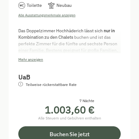
Toilette
Neubau
Alle Ausstattungsmerkmale anzeigen
Das Doppelzimmer Hochhäderich lässt sich
nur in
Kombination zu den Chalets
buchen und ist das
perfekte Zimmer für die fünfte und sechste Person
einer Familie. Bestens geeignet für große Familien,
mitreisende Freunde oder Angehörige.
Das Zimmer
Mehr anzeigen
befindet sich Tür an Tür neben den Chalets.
Ausgestattet ist es mit einem großen Doppelbett,
UaB
einer gemütlichen Leseecke mit Blick auf den
Teilweise rückerstattbare Rate
Hochhäderich, sowie einem eigenen Badezimmer
mit Dusche und WC.
7 Nächte
Warme Naturmaterialien sorgen für eine Umgebung
1.003,60 €
zum rundum Wohlfühlen.
Alle Steuern und Gebühren enthalten
Bitte beachte, dass wir im Doppelzimmer keinen
Frühstückskorb anbieten.
Buchen Sie jetzt