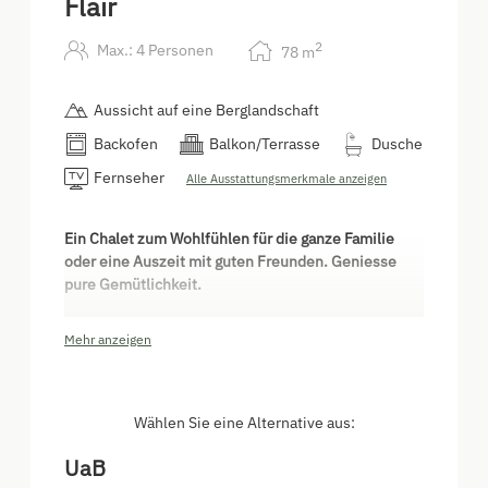
Flair
2
Max.: 4 Personen
78
m
Aussicht auf eine Berglandschaft
Backofen
Balkon/Terrasse
Dusche
Fernseher
Alle Ausstattungsmerkmale anzeigen
Ein Chalet zum Wohlfühlen für die ganze Familie
oder eine Auszeit mit guten Freunden. Geniesse
pure Gemütlichkeit.
Die sonnige Wohnung besteht aus 2 Schlafzimmern
Mehr anzeigen
(je 1 Doppelbett und auf Anfrage 1 kleines
Gitterbett aus Holz), Badezimmer mit Dusche,
separates WC, Balkon und einem großen Wohn- und
Essbereich.
Wählen Sie eine Alternative aus:
Grössere Familien ab fünf bis sechs Personen haben
UaB
die Möglichkeit, das Doppelzimmer "Hochhäderich"