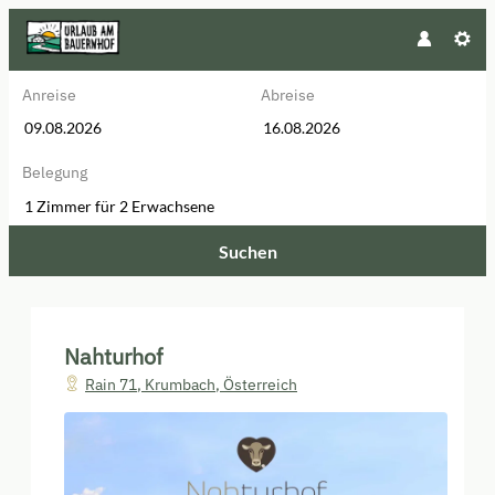
Anreise
Abreise
Belegung
1 Zimmer
für
2 Erwachsene
Suchen
Nahturhof - Unsere verfügbaren 
Nahturhof
Rain 71
,
Krumbach
,
Österreich