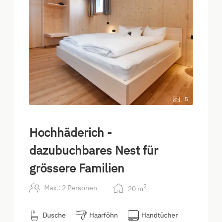
5
Hochhäderich -
dazubuchbares Nest für
grössere Familien
2
Max.: 2 Personen
20
m
Dusche
Haarföhn
Handtücher