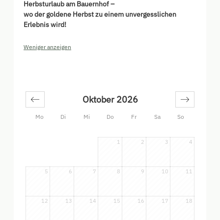
Herbsturlaub am Bauernhof –
wo der goldene Herbst zu einem unvergesslichen
Erlebnis wird!
Weniger anzeigen
Oktober 2026
Mo
Di
Mi
Do
Fr
Sa
So
1
2
3
4
5
6
7
8
9
10
11
12
13
14
15
16
17
18