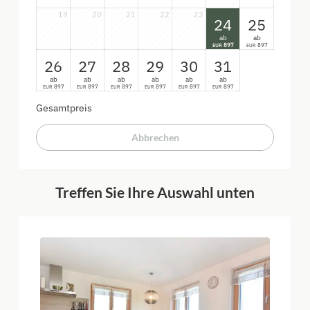
19
20
21
22
23
24
25
ab
ab
897
897
EUR
EUR
26
27
28
29
30
31
ab
ab
ab
ab
ab
ab
897
897
897
897
897
897
EUR
EUR
EUR
EUR
EUR
EUR
Gesamtpreis
Abbrechen
Treffen Sie Ihre Auswahl unten