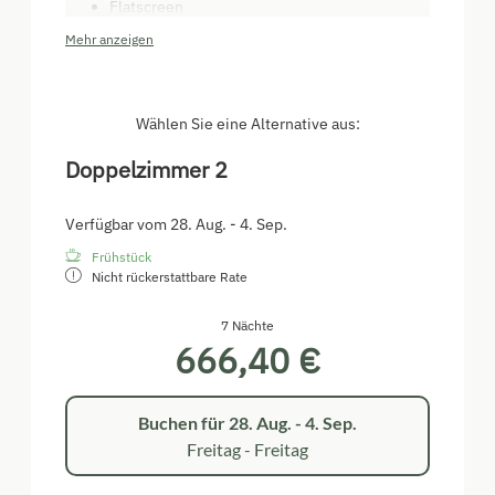
Flatscreen
Haarfön, Handtücher, Seife
Mehr anzeigen
neu modernisierte Bäder (Dusche)
Frühstück mit bäuerlichen Produkten
(selbstgemachte Marmelade, frische Milch
vom Bauern, Heumilch, Sennereibutter, ...)
Wählen Sie eine Alternative aus:
Halbpension auf Anfrage möglich
Doppelzimmer 2
(traditionelle Tiroler Küche)
Verfügbar vom 28. Aug. - 4. Sep.
Frühstück
Nicht rückerstattbare Rate
7 Nächte
666,40 €
Buchen für
28. Aug. - 4. Sep.
Freitag - Freitag