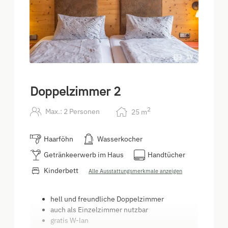
17
Doppelzimmer 2
2
Max.: 2 Personen
25
m
Haarföhn
Wasserkocher
Getränkeerwerb im Haus
Handtücher
Kinderbett
Alle Ausstattungsmerkmale anzeigen
hell und freundliche Doppelzimmer
auch als Einzelzimmer nutzbar
gratis W-lan