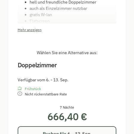
hell und freundliche Doppelzimmer
auch als Einzelzimmer nutzbar
gratis W-lan
Flatscreen
Haarfön, Handtücher, Seife
Mehr anzeigen
neu modernisierte Bäder (Dusche)
Frühstück mit bäuerlichen Produkten
(selbstgemachte Marmelade, frische Milch
vom Bauern, Heumilch, Sennereibutter, ...)
Wählen Sie eine Alternative aus:
Halbpension auf Anfrage möglich
Doppelzimmer
(traditionelle Tiroler Küche)
Verfügbar vom 6. - 13. Sep.
Frühstück
Nicht rückerstattbare Rate
7 Nächte
666,40 €
Buchen für
6. - 13. Sep.