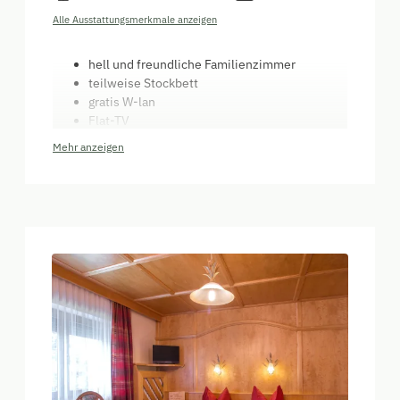
Alle Ausstattungsmerkmale anzeigen
hell und freundliche Familienzimmer
teilweise Stockbett
gratis W-lan
Flat-TV
Haarfön, Handtücher, Seife
Mehr anzeigen
neu modernisierte Bäder (Dusche)
Frühstück mit bäuerlichen Produkten
(selbstgemachte Marmelade, frische Milch
vom Bauern, Heumilch, Sennereibutter, ...)
Halbpension auf Anfrage möglich
(traditionelle Tiroler Küche)