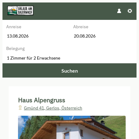
Anreise
Abreise
Belegung
1 Zimmer
für
2 Erwachsene
Suchen
Haus Alpengruss - Unsere verfüg
Haus Alpengruss
Gmünd 41
,
Gerlos
,
Österreich