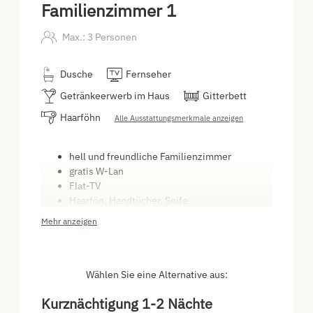
Familienzimmer 1
Max.: 3 Personen
Dusche
Fernseher
Getränkeerwerb im Haus
Gitterbett
Haarföhn
Alle Ausstattungsmerkmale anzeigen
hell und freundliche Familienzimmer
gratis W-Lan
Flat-TV
Haarfön, Handtücher, Seife
neu modernisierte Bäder (Dusche)
Mehr anzeigen
Frühstück mit bäuerlichen Produkten
(selbstgemachte Marmelade, frische Milch
vom Bauern, Heumilch, Sennereibutter, ...)
Halbpension auf Anfrage möglich
Wählen Sie eine Alternative aus:
(traditionelle Tiroler Küche)
Kurznächtigung 1-2 Nächte