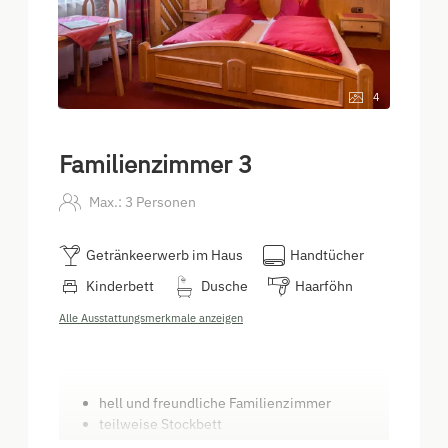
4
Familienzimmer 3
Max.: 3 Personen
Getränkeerwerb im Haus
Handtücher
Kinderbett
Dusche
Haarföhn
Alle Ausstattungsmerkmale anzeigen
hell und freundliche Familienzimmer
teilweise Stockbett
gratis W-lan