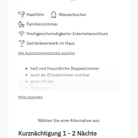
Haarföhn
Wasserkocher
Familienzimmer
Hochgeschwindigkeits-Internetanschluss
Getränkeerwerb im Haus
Alle Ausstattungsmerkmale anzeigen
hell und freundliche Doppelzimmer
auch als Einzelzimmer nutzbar
gratis W-lan
Flatscreen
Haarfön, Handtücher, Seife
Mehr anzeigen
neu modernisierte Bäder (Dusche)
Frühstück mit bäuerlichen Produkten
(selbstgemachte Marmelade, frische Milch
vom Bauern, Heumilch, Sennereibutter, ...)
Wählen Sie eine Alternative aus:
Halbpension auf Anfrage möglich
Kurznächtigung 1 - 2 Nächte
(traditionelle Tiroler Küche)