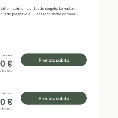
etto matrimoniale, 1 letto singolo. Le restanti
no letto pieghevole. Si possono anche dormire 2
7 notti
Prenota subito
0 €
e incluse
7 notti
Prenota subito
0 €
e incluse