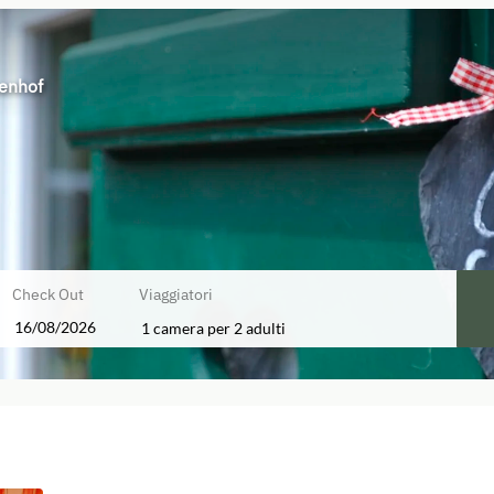
penhof
Check Out
Viaggiatori
1 camera
per
2 adulti
re offerte disponibili!