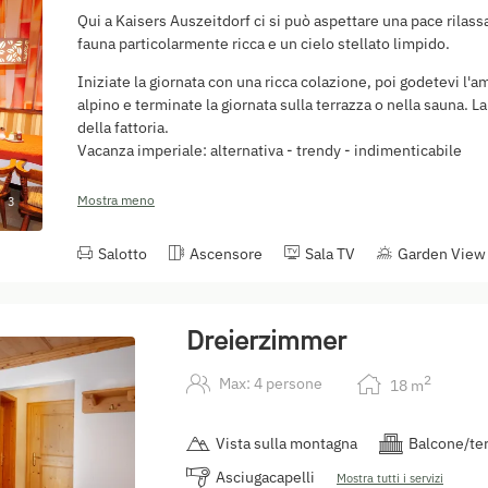
Qui a Kaisers Auszeitdorf ci si può aspettare una pace rilass
fauna particolarmente ricca e un cielo stellato limpido.
Iniziate la giornata con una ricca colazione, poi godetevi l'a
alpino e terminate la giornata sulla terrazza o nella sauna. La
della fattoria.
Vacanza imperiale: alternativa - trendy - indimenticabile
Mostra meno
3
Salotto
Ascensore
Sala TV
Garden View
Dreierzimmer
2
Max: 4 persone
18
m
Vista sulla montagna
Balcone/te
Asciugacapelli
Mostra tutti i servizi