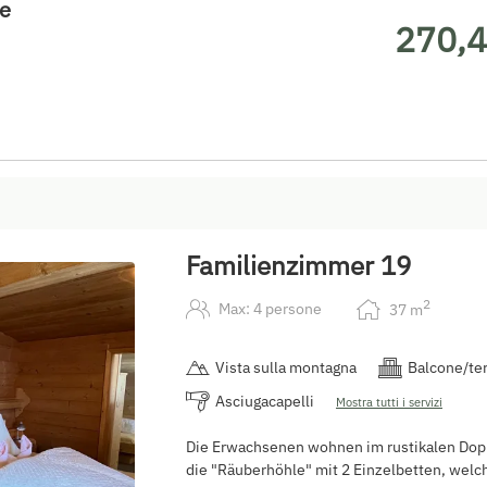
te
270,4
Familienzimmer 19
2
Max: 4 persone
37
m
Vista sulla montagna
Balcone/te
Asciugacapelli
Mostra tutti i servizi
Die Erwachsenen wohnen im rustikalen Dop
die "Räuberhöhle" mit 2 Einzelbetten, wel