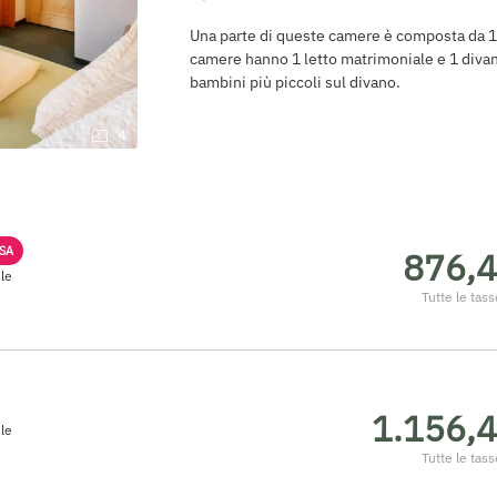
Una parte di queste camere è composta da 1 l
camere hanno 1 letto matrimoniale e 1 diva
bambini più piccoli sul divano.
4
SSA
876,4
ile
Tutte le tass
1.156,4
ile
Tutte le tass