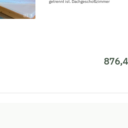
getrennt ist. Dachgeschoßzimmer
8
876,4
876,4