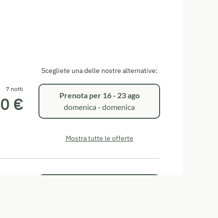
Scegliete una delle nostre alternative:
7 notti
Prenota per
16 - 23 ago
0 €
domenica - domenica
Mostra tutte le offerte
7 notti
Prenota per
15 - 22 ago
0 €
sabato - sabato