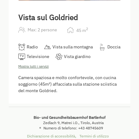
Vista sul Goldried
2
Max: 2 persone
45
m
Radio
Vista sulla montagna
Doccia
Televisione
Vista giardino
Mostra tutti i servizi
Camera spaziosa e molto confortevole, con cucina
soggiorno (45m²) affacciata sulla stazione sciistica
del monte Goldried.
Bio- und Gesundheitsbauernhof Bartlerhof
Zedlach 9
Matrei i.O.
Tirolo
Austria
Numero di telefono
:
+43 48745609
Dichiarazione di accessibilità
Termini di utilizzo