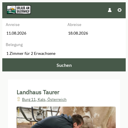
Anreise
Abreise
Belegung
1 Zimmer
für
2 Erwachsene
Suchen
Landhaus Taurer - Unsere verfüg
Landhaus Taurer
Burg 11
,
Kals
,
Österreich