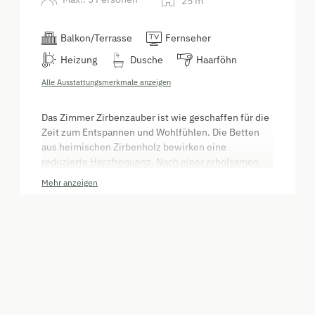
25
m
Balkon/Terrasse
Fernseher
Heizung
Dusche
Haarföhn
Alle Ausstattungsmerkmale anzeigen
Das Zimmer Zirbenzauber ist wie geschaffen für die
Zeit zum Entspannen und Wohlfühlen. Die Betten
aus heimischen Zirbenholz bewirken eine
reduzierte Herzfrequenz. Nach einer erholsamen
Nacht wartet ein vitaler Tag auf dich. Holzfußboden
Mehr anzeigen
und Zirbenholzmögel lassen auch Allergiker ein
neues Lebensgefühl spüren.
Wählen Sie eine Alternative aus:
UaB Kurznächtigung 2 Nächte
Verfügbar vom 19. - 21. Aug.