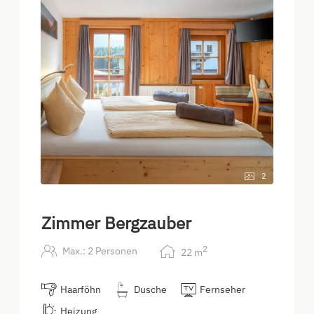
2
Zimmer Bergzauber
2
Max.: 2 Personen
22
m
Haarföhn
Dusche
Fernseher
Heizung