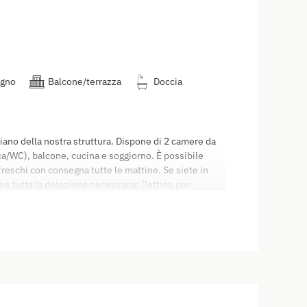
erfetta. Godetevi una meritata vacanza!
agno
Balcone/terrazza
Doccia
iano della nostra struttura. Dispone di 2 camere da
ca/WC), balcone, cucina e soggiorno. È possibile
 freschi con consegna tutte le mattine. Se siete in
 tutta la dotazione necessaria: (lettino per
 per pannolini, fasciatoio, prese elettriche con
 appartamenti sono non fumatori, ma dispongono di
finali dell'appartamento è pari a 60,00 euro. Come
artamento a partire dalle 15:00 del giorno di arrivo.
ento deve essere lasciato libero entro le 09:30. È
tanti. Non accettiamo carte di credito. Valgono le
 settore alberghiero (AGBH2006) Godetevi una