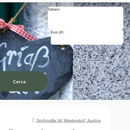
Italiano
Italiano
Deutsch
English
Français
Euro (€)
Tasse e tasse incluse
Cerca
Dorfstraße 54
,
Westendorf
,
Austria