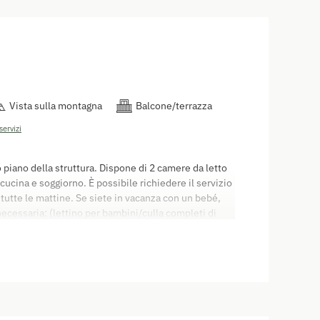
Vista sulla montagna
Balcone/terrazza
servizi
 piano della struttura. Dispone di 2 camere da letto
ucina e soggiorno. È possibile richiedere il servizio
 tutte le mattine. Se siete in vacanza con un bebé,
ecessaria: (lettino per bambini/culla completi di
, prese elettriche con sicurezza, seggiolone,
fumatori, ma dispongono di balcone o terrazza. La
o è pari a 60,00 euro. Come raggiungerci: è possibile
5:00 del giorno di arrivo. Partenza: il giorno della
 libero entro le 09:30. È possibile pagare con carta
di credito. Valgono le disposizioni del diritto
BH2006) Gli appartamenti vantano un'atmosfera unica