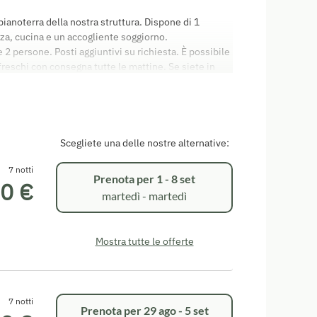
anoterra della nostra struttura. Dispone di 1
za, cucina e un accogliente soggiorno.
persone. Posti aggiuntivi su richiesta. È possibile
 freschi con consegna tutte le mattine. Se siete in
 tutta la dotazione necessaria: (lettino per
 per pannolini, fasciatoio, prese elettriche con
 appartamenti sono non fumatori, ma dispongono di
finali dell'appartamento è pari a 50,00 euro. Come
artamento a partire dalle 15:00 del giorno di arrivo.
Scegliete una delle nostre alternative:
ento deve essere lasciato libero entro le 09:30. È
tanti. Non accettiamo carte di credito. Valgono le
7 notti
Prenota per
1 - 8 set
0 €
aco per il settore alberghiero (AGBH2006) Godetevi
martedì - martedì
Mostra tutte le offerte
7 notti
Prenota per
29 ago - 5 set