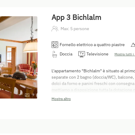
App 3 Bichlalm
Max: 5 persone
Fornello elettrico a quattro piastre
Doccia
Televisione
Mostra tutti i 
L'appartamento "Bichlalm" è situato al primo
separate con 2 bagno (doccia/WC), balcone, c
dolci da forno e panini freschi con consegna
mettiamo a disposizione tutta la dotazione n
7
biancheria, cestino per pannolini, fasciatoio
Mostra altro
babyphone. Tutti gli appartamenti sono non 
tariffa per le pulizie finali dell'appartament
sistemarsi nell'appartamento a partire dalle 1
partenza l'appartamento deve essere lasciato
bancomat o in contanti. Non accettiamo carte 
contrattuale per il settore alberghiero (AG