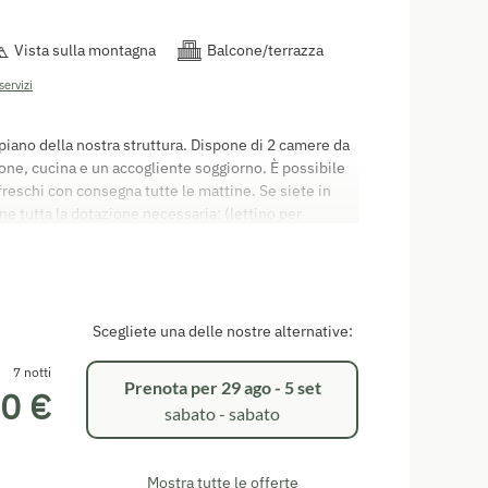
Vista sulla montagna
Balcone/terrazza
servizi
piano della nostra struttura. Dispone di 2 camere da
one, cucina e un accogliente soggiorno. È possibile
 freschi con consegna tutte le mattine. Se siete in
 tutta la dotazione necessaria: (lettino per
 per pannolini, fasciatoio, prese elettriche con
 appartamenti sono non fumatori, ma dispongono di
finali dell'appartamento è pari a 60,00 euro. Come
artamento a partire dalle 15:00 del giorno di arrivo.
ento deve essere lasciato libero entro le 09:30. È
Scegliete una delle nostre alternative:
tanti. Non accettiamo carte di credito. Valgono le
aco per il settore alberghiero (AGBH2006) Godetevi
7 notti
Prenota per
29 ago - 5 set
0 €
sabato - sabato
Mostra tutte le offerte