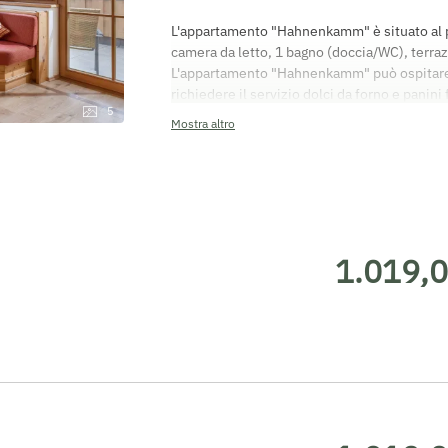
L'appartamento "Hahnenkamm" è situato al pi
camera da letto, 1 bagno (doccia/WC), terraz
L'appartamento "Hahnenkamm" può ospitare 2 
richiedere il servizio dolci da forno e panini
5
vacanza con un bebé, mettiamo a disposizione
Mostra altro
bambini/culla completi di biancheria, cestino
sicurezza, seggiolone, babyphone. Tutti gli
balcone o terrazza. La tariffa per le pulizie 
raggiungerci: è possibile sistemarsi nell'app
Partenza: il giorno della partenza l'appartam
possibile pagare con carta bancomat o in con
1.019,0
disposizioni del diritto contrattuale austri
una meritata vacanza!