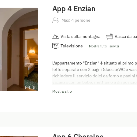
che farà del vostro soggiorno una vacanza p
App 4 Enzian
Max: 4 persone
Vista sulla montagna
Vasca da b
Televisione
Mostra tutti i servizi
L'appartamento "Enzian" è situato al primo p
letto separate con 2 bagni (doccia/WC e vas
richiedere il servizio dolci da forno e panini
vacanza con un bebé, mettiamo a disposizione
8
bambini/culla completi di biancheria, cestino
Mostra altro
sicurezza, seggiolone, babyphone. Tutti gli
balcone o terrazza. La tariffa per le pulizie 
raggiungerci: è possibile sistemarsi nell'app
Partenza: il giorno della partenza l'appartam
possibile pagare con carta bancomat o in con
disposizioni del diritto contrattuale per il
meritata vacanza!
App 6 Choralpe