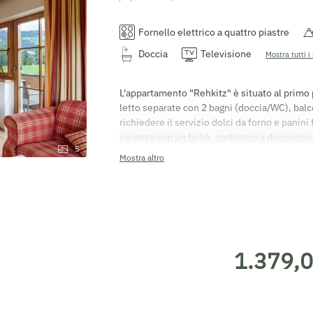
Fornello elettrico a quattro piastre
Doccia
Televisione
Mostra tutti i 
L'appartamento "Rehkitz" è situato al primo 
letto separate con 2 bagni (doccia/WC), balc
richiedere il servizio dolci da forno e panini
vacanza con un bebé, mettiamo a disposizione
5
bambini/culla completi di biancheria, cestino
Mostra altro
sicurezza, seggiolone, babyphone. Tutti gli
balcone o terrazza. La tariffa per le pulizie 
raggiungerci: è possibile sistemarsi nell'app
Partenza: il giorno della partenza l'appartam
possibile pagare con carta bancomat o in con
disposizioni del diritto contrattuale austri
1.379,0
una meritata vacanza!