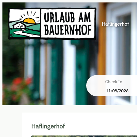
Haflingerhof
Check In
Haflingerhof - Le nostre offert
Haflingerhof