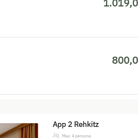
1.019,0
800,0
App 2 Rehkitz
Max: 4 persone