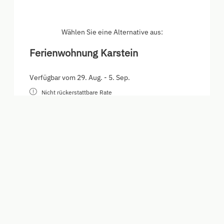
Schlafzimmer mit TV und zwei Balkone lässt sich
der ersehnte Urlaub so richtig genießen.
Vollausgestattete Küche mit Geschirrspüler,
Kaffeevollautomat, uvm.
Wählen Sie eine Alternative aus:
Ferienwohnung Karstein
Verfügbar vom 29. Aug. - 5. Sep.
Nicht rückerstattbare Rate
7 Nächte
2.492,60 €
Buchen für
29. Aug. - 5. Sep.
Samstag - Samstag
Alle Angebote anzeigen