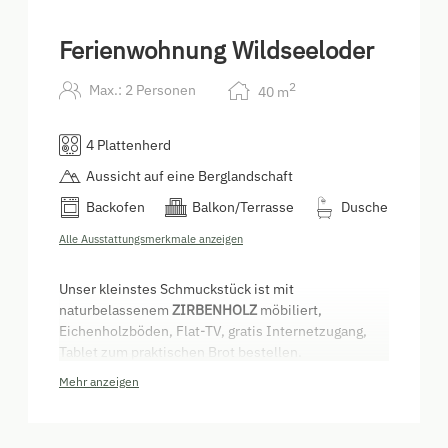
Ferienwohnung Wildseeloder
2
Max.: 2 Personen
40
m
4 Plattenherd
Aussicht auf eine Berglandschaft
Backofen
Balkon/Terrasse
Dusche
Alle Ausstattungsmerkmale anzeigen
Unser kleinstes Schmuckstück ist mit
naturbelassenem
ZIRBENHOLZ
möbiliert,
Eichenholzböden, Flat-TV, gratis Internetzugang,
Tablet zum praktischen Brot bestellen.
Vollausgestattete Küche mit
Mehr anzeigen
Geschirrspüler,Kaffeepadmaschine, Soderstream.