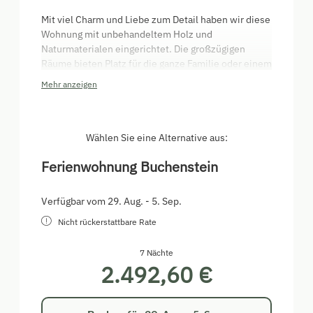
Mit viel Charm und Liebe zum Detail haben wir diese
Wohnung mit unbehandeltem Holz und
Naturmaterialen eingerichtet. Die großzügigen
Räume bieten Platz für die ganze Familie oder einem
Urlaub mit Freunden. Zwei Zirbenschlafzimmer
Mehr anzeigen
bieten einen ruhigen und erholsamen Schlaf.
Genießen Sie bei einem gemütlichen Frühstück auf
dem Balkon die einzigartige Aussicht auf die
umliegende Bergwelt. Vollausgestattete Küche mit
Wählen Sie eine Alternative aus:
Geschirrspüler, Kaffeevollautomat, Soderstream,
Ferienwohnung Buchenstein
uvm.
Verfügbar vom 29. Aug. - 5. Sep.
Nicht rückerstattbare Rate
7 Nächte
2.492,60 €