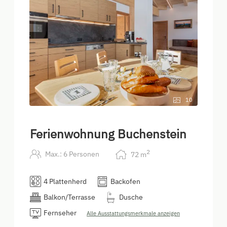
10
Ferienwohnung Buchenstein
2
Max.: 6 Personen
72
m
4 Plattenherd
Backofen
Balkon/Terrasse
Dusche
Fernseher
Alle Ausstattungsmerkmale anzeigen