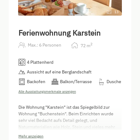
13
Ferienwohnung Karstein
2
Max.: 6 Personen
72
m
4 Plattenherd
Aussicht auf eine Berglandschaft
Backofen
Balkon/Terrasse
Dusche
Alle Ausstattungsmerkmale anzeigen
Die Wohnung "Karstein" ist das Spiegelbild zur
Wohnung "Buchenstein". Beim Einrichten wurde
sehr viel Bedacht aufs Detail gelegt, und
Naturmaterialien wie Holz, Stein und vieles mehr
verarbeitet. Mit zwei Bäder, zwei
ZIRBEN-
Mehr anzeigen