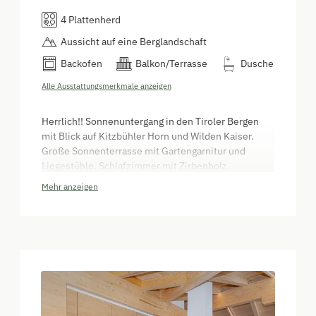
4 Plattenherd
Aussicht auf eine Berglandschaft
Backofen
Balkon/Terrasse
Dusche
Alle Ausstattungsmerkmale anzeigen
Herrlich!! Sonnenuntergang in den Tiroler Bergen
mit Blick auf Kitzbühler Horn und Wilden Kaiser.
Große Sonnenterrasse mit Gartengarnitur und
Liegestühle. Schlafzimmer mit Zirbenholz,
Eichenholzböden, vollausgestattet Küche mit
Mehr anzeigen
Geschirrspüler, Kaffeevollautomat, Soderstream.
Flat-TV/SAT, gratis Internetzugang.