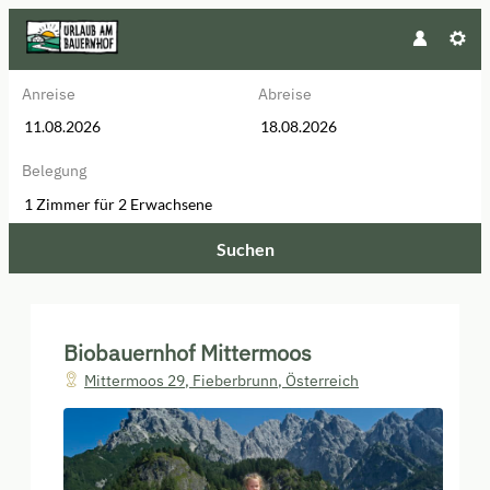
Anreise
Abreise
Belegung
1 Zimmer
für
2 Erwachsene
Suchen
Biobauernhof Mittermoos - Unse
Biobauernhof Mittermoos
Mittermoos 29
,
Fieberbrunn
,
Österreich