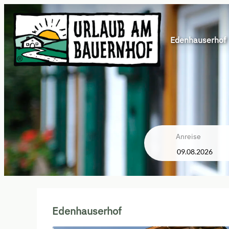
Edenhauserhof
Anreise
Edenhauserhof - Unsere verf
Edenhauserhof