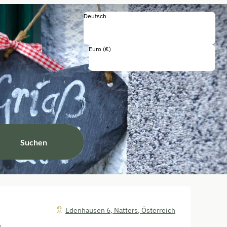
Deutsch
Deutsch
English
Italiano
Euro (€)
Einschließlich Steuern und Gebühren
Suchen
Edenhausen 6
,
Natters
,
Österreich