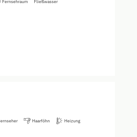
Fernsehraum
Fließwasser
Fernseher
Haarföhn
Heizung