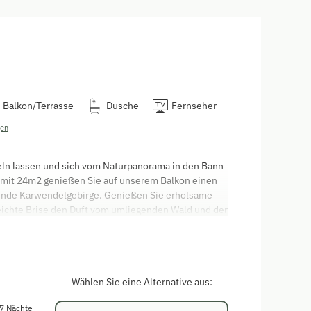
Balkon/Terrasse
Dusche
Fernseher
gen
ln lassen und sich vom Naturpanorama in den Bann
 mit 24m2 genießen Sie auf unserem Balkon einen
ende Karwendelgebirge. Genießen Sie erholsame
leichte Brise den Duft vom umliegenden Wald und der
ie tanken. Nach einem ereignisreichen Urlaubstag
fertigten Bett aus Zirbenholz, der Ihnen neue
as Zimmer verfügt über ein geräumiges Badezimmer
Wählen Sie eine Alternative aus:
7 Nächte