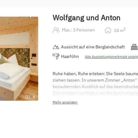
Wolfgang und Anton
2
Max.: 3 Personen
24
m
Aussicht auf eine Berglandschaft
Haarföhn
Alle Ausstattungsmerkmale anzei
Ruhe haben, Ruhe erleben: Die Seele baume
ziehen lassen. In unserem Zimmer „Anton“
bezaubernden Ausblick auf das beeindruck
Zeit inmitten von Natur, wo Sie durch eine 
8
blühenden Kräuter- Blumenwiese neue Energ
Mehr anzeigen
finden Sie erholsamen Schlaf in dem handge
Energie für den kommenden Tag schenkt. D
mit Regendusche, WC und Föhn.