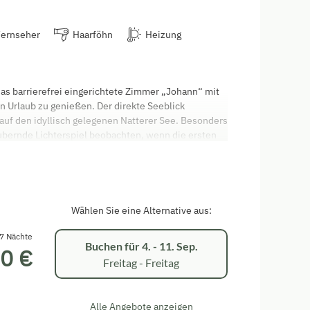
Fernseher
Haarföhn
Heizung
das barrierefrei eingerichtete Zimmer „Johann“ mit
 Urlaub zu genießen. Der direkte Seeblick
auf den idyllisch gelegenen Natterer See. Besonders
bernde Lichterspiel beobachten, wenn die ersten
reffen.
eruhsamen Nacht in dem handgefertigten Doppelbett
sgestattete Bad, verfügt über eine moderne
lsam durch den prachtvollen Ausblick in den Tag
Wählen Sie eine Alternative aus:
7 Nächte
Buchen für
4. - 11. Sep.
0 €
Freitag - Freitag
Alle Angebote anzeigen