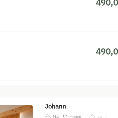
490,0
490,0
Johann
2
Max.: 3 Personen
29
m