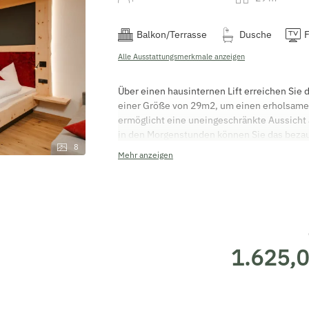
Balkon/Terrasse
Dusche
Alle Ausstattungsmerkmale anzeigen
Über einen hausinternen Lift erreichen Sie 
einer Größe von 29m2, um einen erholsamen
ermöglicht eine uneingeschränkte Aussicht 
in den Morgenstunden können Sie das bezau
8
Sonnenstrahlen auf die Wasseroberfläche t
Mehr anzeigen
Lebensqualität pur spürt man nach einer g
aus Zirbenholz. Das behindertengerechte au
Regendusche, WC und Föhn. Starten Sie erho
und gönnen sich eine Auszeit vom Alltag.
1.625,0