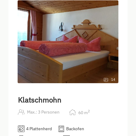
14
Klatschmohn
2
Max.: 3 Personen
60
m
4 Plattenherd
Backofen