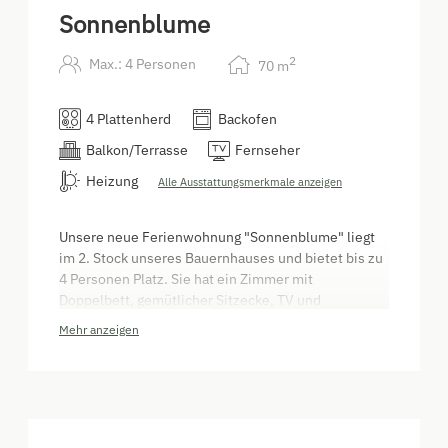
Sonnenblume
2
Max.: 4 Personen
70
m
4 Plattenherd
Backofen
Balkon/Terrasse
Fernseher
Heizung
Alle Ausstattungsmerkmale anzeigen
Unsere neue Ferienwohnung "Sonnenblume" liegt
im 2. Stock unseres Bauernhauses und bietet bis zu
4 Personen Platz. Sie hat ein Zimmer mit
Doppelbett, gemütlicher Sitzecke, TV und
Badezimmer mit Badewanne, WC und Fön, eine voll
Mehr anzeigen
ausgestattete Küche, einen Aufenthaltsraum mit
Esstisch und großem Fernseher, ein weiteres
Badezimmer mit Dusche und WC, ein
Kinderschlafzimmer mit Etagenbett sowie einen
großen Balkon mit Aussicht auf die herrliche
Stubaier Bergwelt.