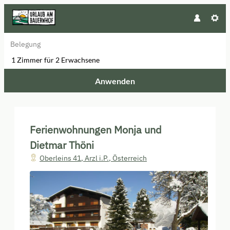
Belegung
1 Zimmer
für
2 Erwachsene
Anwenden
Unsere Angebote im Zimmer "Fe
Ferienwohnungen Monja und
Dietmar Thöni
Oberleins 41
,
Arzl i.P.
,
Österreich