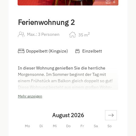
6
Ferienwohnung 2
2
Max.: 3 Personen
35
m
Doppelbett (Kingsize)
Einzelbett
In dieser Wohnung genießen Sie die herrliche
Morgensonne. Im Sommer beginnt der Tag mit
einem Frühstück am Balkon gleich doppelt so gut!
Diese Wohnung besteht aus einem großen Wohn-
Schlafraum, 1 Schlafzimmer, einer Küche, SAT TV,
Mehr anzeigen
Bad und WC und großem Balkon.
August 2026
Mo
Di
Mi
Do
Fr
Sa
So