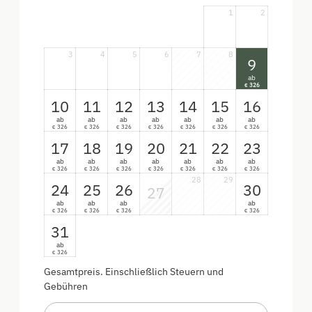
1
2
3
4
5
6
7
8
9
ab
326
€
10
11
12
13
14
15
16
ab
ab
ab
ab
ab
ab
ab
326
326
326
326
326
326
326
€
€
€
€
€
€
€
17
18
19
20
21
22
23
ab
ab
ab
ab
ab
ab
ab
326
326
326
326
326
326
326
€
€
€
€
€
€
€
28
29
24
25
26
30
27
ab
ab
ab
ab
326
326
326
326
€
€
€
€
31
ab
326
€
Gesamtpreis
. Einschließlich Steuern und
Gebühren