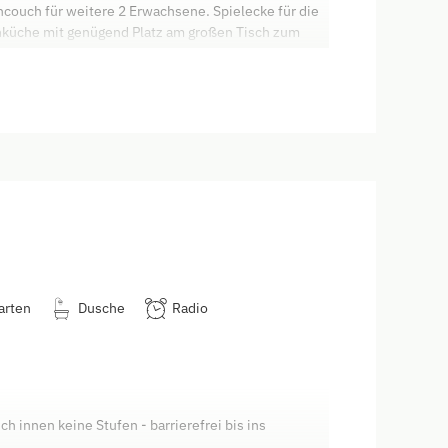
couch für weitere 2 Erwachsene. Spielecke für die
hnküche mit genügend Platz am großen Tisch zum
uscheln und Balkon mit Sitzgarnitur für nette
asluppteich, Muhrenteich und die schöne
ppelwaschbecken, WC separat. Zugang 1. OG,
s!
arten
Dusche
Radio
 innen keine Stufen - barrierefrei bis ins