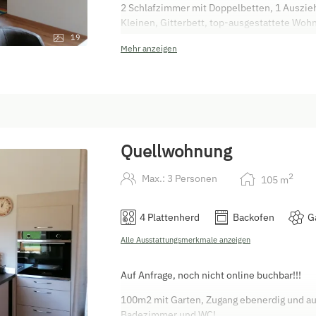
2 Schlafzimmer mit Doppelbetten, 1 Auszieh
Kleinen, Gitterbett, top-ausgestattete Wo
gemeinsam Essen, einer großen Couch zum K
19
Mehr anzeigen
Stunden in der Abendsonne mit Blick auf Gr
Berglandschaft.
Badezimmer mit Dusche und Badewanne, Do
Carportstellplätze direkt vor dem Haus.
Haustiere auf ANFRAGE gestattet - Aufprei
Quellwohnung
2
Max.: 3 Personen
105
m
4 Plattenherd
Backofen
G
Alle Ausstattungsmerkmale anzeigen
Auf Anfrage, noch nicht online buchbar!!!
100m2 mit Garten, Zugang ebenerdig und auch
Badezimmer und WC!