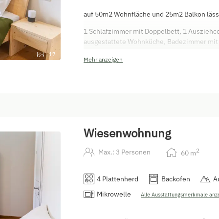
auf 50m2 Wohnfläche und 25m2 Balkon läss
1 Schlafzimmer mit Doppelbett, 1 Ausziehco
ausgestattete Wohnküche, Badezimmer mit ba
Relax-Sonnenliege. Zugang ebenerdig.
17
Mehr anzeigen
Haustiere auf ANFRAGE gestattet/Aufpreis!!
Wiesenwohnung
2
Max.: 3 Personen
60
m
4 Plattenherd
Backofen
A
Mikrowelle
Alle Ausstattungsmerkmale anz