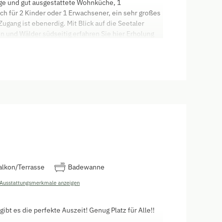
ge und gut ausgestattete Wohnküche, 1
h für 2 Kinder oder 1 Erwachsener, ein sehr großes
ugang ist ebenerdig. Mit Blick auf die Seetaler
en und Wälder südseitig erfahren Sie hier Erholung
alkon/Terrasse
Badewanne
 Ausstattungsmerkmale anzeigen
bt es die perfekte Auszeit! Genug Platz für Alle!!