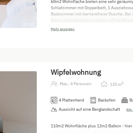
60m2 Wohnfläche bieten eine sehr geräumi
Schlafzimmer mit Doppelbett, 1 Ausziehcouc
Badezimmer mit barrierefreier Dusche. Der Z
Alpen ostseitig sowie in grüne saftige Wies
17
PUR inmitten vom Naturpark.
Mehr anzeigen
Haustiere auf ANFRAGE gestattet/Aufpreis!!
Wipfelwohnung
2
Max.: 4 Personen
120
m
4 Plattenherd
Backofen
B
Aussicht auf eine Berglandschaft
Alle
110m2 Wohnfläche plus 12m2 Balkon - hier gi