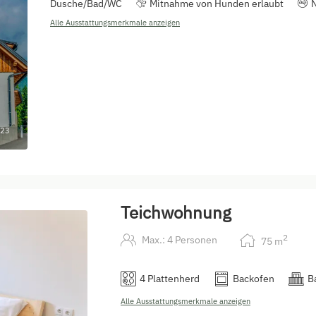
Dusche/Bad/WC
Mitnahme von Hunden erlaubt
Alle Ausstattungsmerkmale anzeigen
23
Teichwohnung
2
Max.: 4 Personen
75
m
4 Plattenherd
Backofen
B
Alle Ausstattungsmerkmale anzeigen