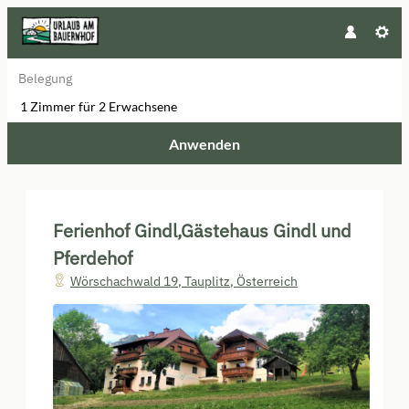
Belegung
1 Zimmer
für
2 Erwachsene
Anwenden
Unsere Angebote im Zimmer "Gäs
Ferienhof Gindl,Gästehaus Gindl und
Pferdehof
Wörschachwald 19
,
Tauplitz
,
Österreich