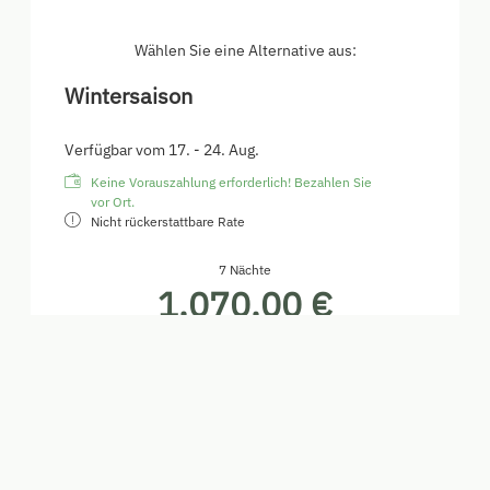
Alles was Sie für Ihren Urlaub in der Leitnerhütte
benötigen ist gute Laune!
Wählen Sie eine Alternative aus:
Wintersaison
Verfügbar vom 17. - 24. Aug.
Keine Vorauszahlung erforderlich! Bezahlen Sie
vor Ort.
Nicht rückerstattbare Rate
7 Nächte
1.070,00 €
Buchen für
17. - 24. Aug.
Montag - Montag
Alle Angebote anzeigen