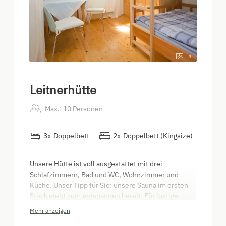
5
Leitnerhütte
Max.: 10 Personen
3
x
Doppelbett
2
x
Doppelbett (Kingsize)
Unsere Hütte ist voll ausgestattet mit drei
Schlafzimmern, Bad und WC, Wohnzimmer und
Küche. Unser Tipp für Sie: unsere Sauna im ersten
Stock steht zum entspannen bereit. Für lustige
Stunden lädt der Indoor Spielbreich ein mit einer
Mehr anzeigen
Kegelbahn, Tischtennis und einer Schaukel.