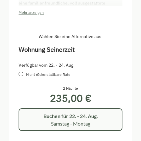
eine familienfreundliche, voll ausgestattete
Ferienwohnung mit Balkon und Terrasse. Große
Mehr anzeigen
Wohnküche, zwei getrennte Schlafzimmer, Bad und
WC getrennt bieten ausreichend Platz für Spaß und
Entspannung.
Wählen Sie eine Alternative aus:
Wohnung Seinerzeit
Verfügbar vom 22. - 24. Aug.
Nicht rückerstattbare Rate
2 Nächte
235,00 €
Buchen für
22. - 24. Aug.
Samstag - Montag