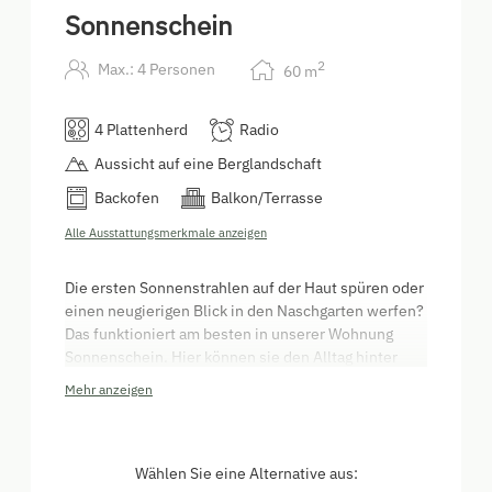
Sonnenschein
2
Max.: 4 Personen
60
m
4 Plattenherd
Radio
Aussicht auf eine Berglandschaft
Backofen
Balkon/Terrasse
Alle Ausstattungsmerkmale anzeigen
Die ersten Sonnenstrahlen auf der Haut spüren oder
einen neugierigen Blick in den Naschgarten werfen?
Das funktioniert am besten in unserer Wohnung
Sonnenschein. Hier können sie den Alltag hinter
sich lassen. Genießen Sie wunderbare Fernsicht,
Mehr anzeigen
der Ausblick bringt Sonne in Ihre Seele. 60 m² - 2
Schlafräume, Küche, Vorraum, Abstellraum und
Badezimmer und WC getrennt.
Wählen Sie eine Alternative aus: