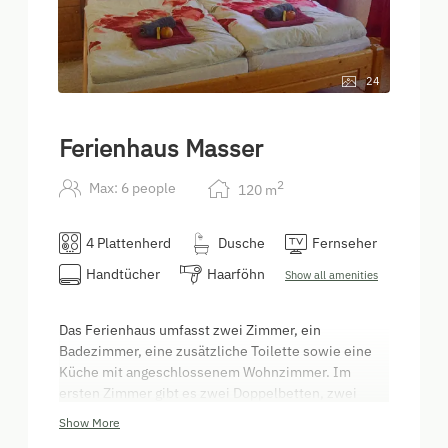
24
Ferienhaus Masser
2
Max: 6 people
120
m
4 Plattenherd
Dusche
Fernseher
Handtücher
Haarföhn
Show all amenities
Das Ferienhaus umfasst zwei Zimmer, ein
Badezimmer, eine zusätzliche Toilette sowie eine
Küche mit angeschlossenem Wohnzimmer. Im
ersten Zimmer gibt es zwei Doppelbetten, zwei
Schränke und einen Schwedenofen. Das zweite
Show More
Zimmer verfügt über ein Doppelbett und einen