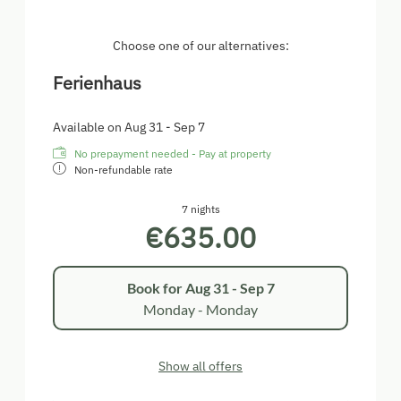
Schrank. Im Wohnzimmer finden Sie eine
gemütliche Couch und einen Fernseher vor.
Außerdem stehen Bücher und Gemeinschaftsspiele
Choose one of our alternatives:
zur Verfügung. Die Küche ist komplett ausgestattet
Ferienhaus
mit Geschirr und Kochutensilien, einschließlich
Geschirrspüler, Backofen, Mikrowelle,
Filterkaffeemaschine, Wasserkocher,E-Herd und
Available on Aug 31 - Sep 7
Holz beheizter Tischherd. Das moderne
No prepayment needed - Pay at property
Badezimmer ist mit einem großen Spiegel
Non-refundable rate
ausgestattet. Handtücher und Bettwäsche werden
bereitgestellt.
7 nights
€635.00
Book for
Aug 31 - Sep 7
Monday - Monday
Show all offers