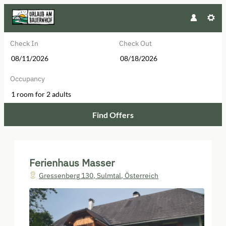
Check In
Check Out
Occupancy
1 room
for
2 adults
Find Offers
Ferienhaus Masser - Our available
Ferienhaus Masser
Gressenberg 130
,
Sulmtal
,
Österreich