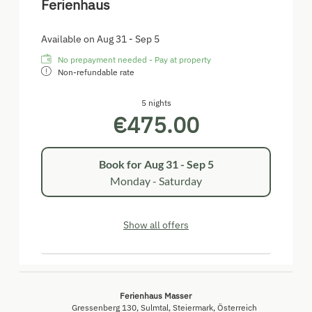
Ferienhaus
Available on Aug 31 - Sep 5
No prepayment needed - Pay at property
Non-refundable rate
5 nights
€475.00
Book for
Aug 31 - Sep 5
Monday - Saturday
Show all offers
Ferienhaus Masser
Gressenberg 130
Sulmtal
Steiermark
Österreich