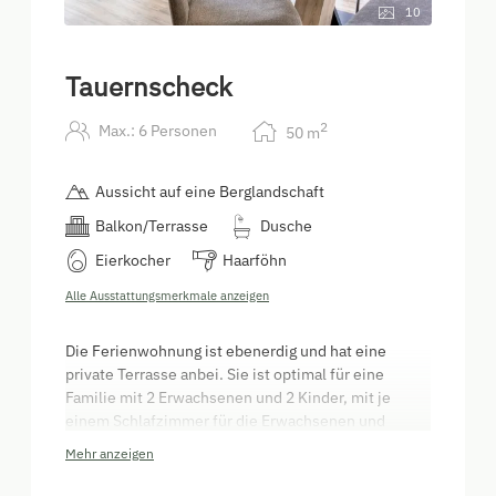
10
Tauernscheck
2
Max.: 6 Personen
50
m
Aussicht auf eine Berglandschaft
Balkon/Terrasse
Dusche
Eierkocher
Haarföhn
Alle Ausstattungsmerkmale anzeigen
Die Ferienwohnung ist ebenerdig und hat eine
private Terrasse anbei. Sie ist optimal für eine
Familie mit 2 Erwachsenen und 2 Kinder, mit je
einem Schlafzimmer für die Erwachsenen und
einem Zimmer mit einem Stockbett für Kinder (in
Mehr anzeigen
diesem Zimmer befindet sich kein Fenster). Sie
bietet alles, was man für einen unbeschwerten