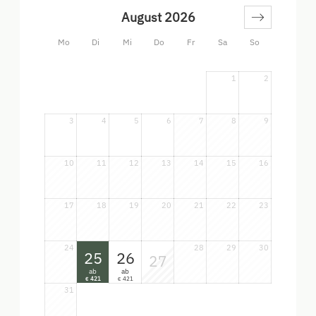
Urlaub benötigt. In der Küche findet sich eine
August 2026
komplette Ausstattung samt 2-Platten Herd, eine
Mikrowelle mit Backfunktion und eine
Mo
Di
Mi
Do
Fr
Sa
So
Kaffeemaschine, für den morgendlichen Kaffee. Und
falls mal zu wenig eingepackt wurde, steht eine
1
2
Waschmaschine bereit.
3
4
5
6
7
8
9
10
11
12
13
14
15
16
17
18
19
20
21
22
23
24
28
29
30
25
26
27
ab
ab
421
421
€
€
31