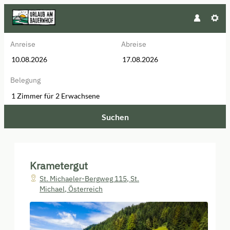
Anreise
Abreise
Belegung
1 Zimmer
für
2 Erwachsene
Suchen
Krametergut - Unsere verfügbar
Krametergut
St. Michaeler-Bergweg 115
,
St.
Michael
,
Österreich