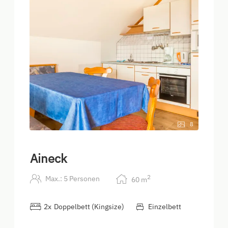
8
Aineck
2
Max.: 5 Personen
60
m
2
x
Doppelbett (Kingsize)
Einzelbett