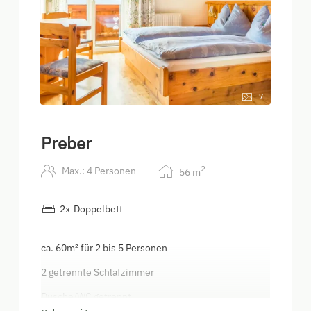
7
Preber
2
Max.: 4 Personen
56
m
2
x
Doppelbett
ca. 60m² für 2 bis 5 Personen
2 getrennte Schlafzimmer
Dusche/WC getrennt