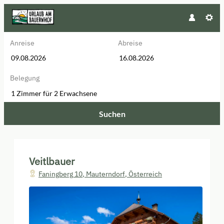
Anreise
Abreise
Belegung
1 Zimmer
für
2 Erwachsene
Suchen
Veitlbauer - Unsere verfügbaren
Veitlbauer
Faningberg 10
,
Mauterndorf
,
Österreich