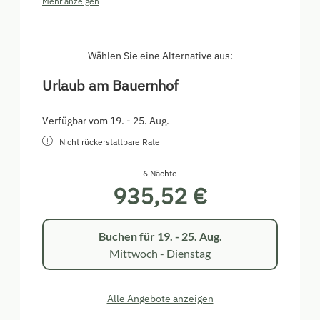
Mehr anzeigen
Wohnzimmer mit Küche und Ausziehcouch
Ballkon Richtung Süden
Wählen Sie eine Alternative aus:
Babyausstattung
Urlaub am Bauernhof
alle Möbel aus Zirbenholz
Verfügbar vom 19. - 25. Aug.
Nicht rückerstattbare Rate
6 Nächte
935,52 €
Buchen für
19. - 25. Aug.
Mittwoch - Dienstag
Alle Angebote anzeigen