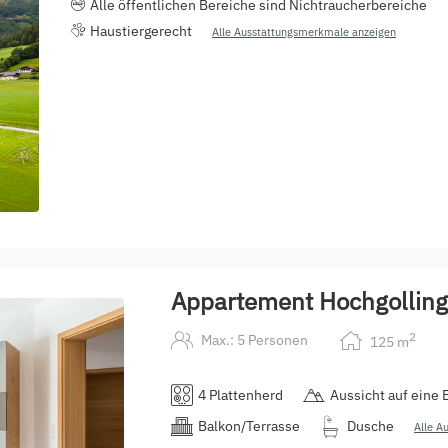
Alle öffentlichen Bereiche sind Nichtraucherbereiche
Haustiergerecht
Alle Ausstattungsmerkmale anzeigen
Appartement Hochgolling
2
Max.: 5 Personen
125
m
4 Plattenherd
Aussicht auf eine 
Balkon/Terrasse
Dusche
Alle A