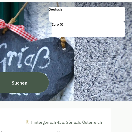
Deutsch
Deutsch
English
Euro (€)
Einschließlich Steuern und Gebühren
Suchen
Hintergöriach 43a
,
Göriach
,
Österreich