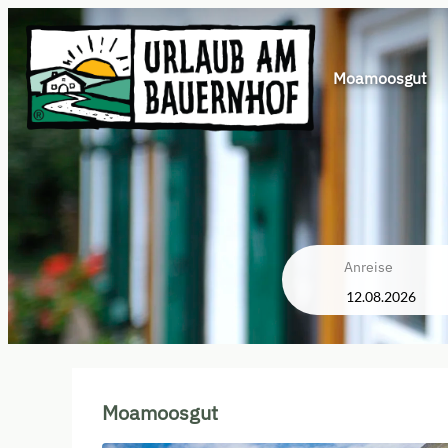
Moamoosgut
Anreise
Moamoosgut - Unsere verfüg
Moamoosgut