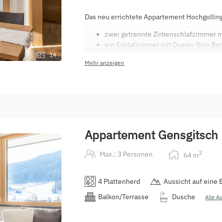
Das neu errichtete Appartement Hochgolling 
zwei getrennte Zirbenschlafzimmer m
ein Schlafzimmer mit Queen-Size Bet
eine voll ausgestattete Wohnküche
14
Mehr anzeigen
eine kleine Terrasse
zwei Balkone (doppelstöckig)
ein Vorhaus
Stauraum unter der Stiege
Appartement Gensgitsch (
2
Max.: 3 Personen
64
m
4 Plattenherd
Aussicht auf eine 
Balkon/Terrasse
Dusche
Alle A