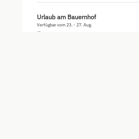
Urlaub am Bauernhof
Verfügbar vom 23. - 27. Aug.
Nicht rückerstattbare Rate
Urlaub am Bauernhof
Verfügbar vom 23. - 26. Aug.
Nicht rückerstattbare Rate
Schaidreithof
Maurachweg 4
Großarl
Österreich
Telefonnum