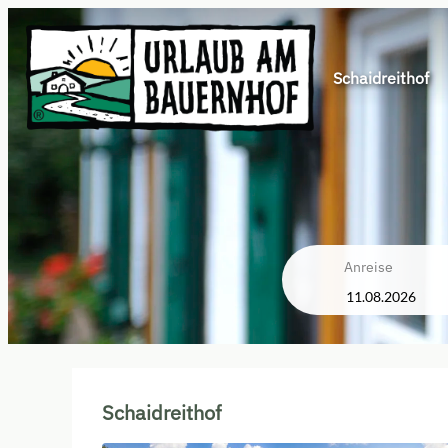
Schaidreithof
Anreise
Schaidreithof - Unsere verfü
Schaidreithof