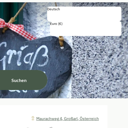
Deutsch
Deutsch
English
Euro (€)
Einschließlich Steuern und Gebühren
Suchen
Maurachweg 4
,
Großarl
,
Österreich