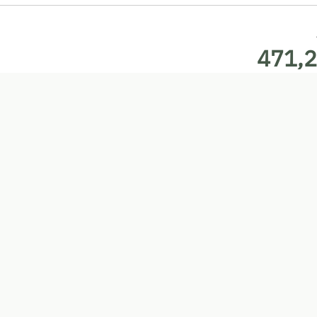
471,2
365,9
B
mer
:
+43 6642227178