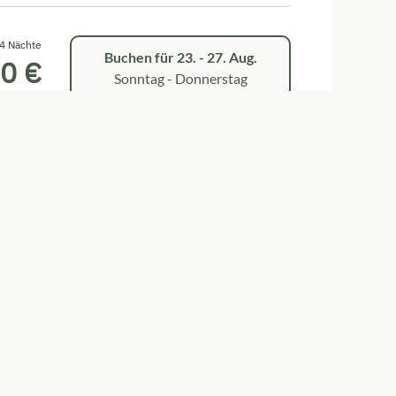
4 Nächte
Buchen für
23. - 27. Aug.
0 €
Sonntag - Donnerstag
Alle Angebote anzeigen
3 Nächte
Buchen für
23. - 26. Aug.
0 €
Sonntag - Mittwoch
Alle Angebote anzeigen
arrierefreiheitserklärung
Nutzungsbedingungen
Powered by Seekda