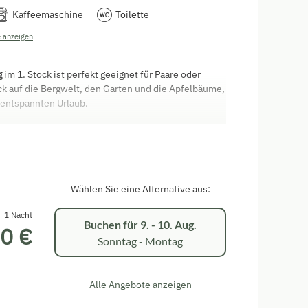
Kaffeemaschine
Toilette
 anzeigen
g
im 1. Stock ist perfekt geeignet für Paare oder
ck auf die Bergwelt, den Garten und die Apfelbäume,
 entspannten Urlaub.
WC
irrspüler, Kühlschrank mit Gefrierfach, 2
Wählen Sie eine Alternative aus:
, Mikrowelle)
1 Nacht
Buchen für
9. - 10. Aug.
0 €
Sonntag - Montag
gensonne, Blick in den Garten & zu den
Alle Angebote anzeigen