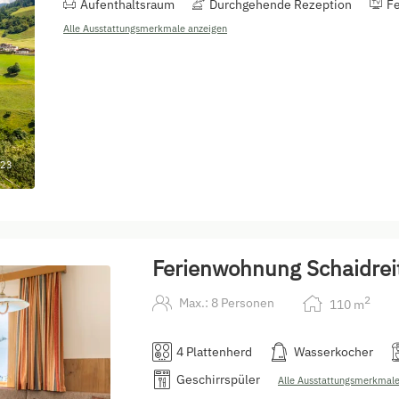
Aufenthaltsraum
Durchgehende Rezeption
F
Alle Ausstattungsmerkmale anzeigen
23
Ferienwohnung Schaidrei
2
Max.: 8 Personen
110
m
4 Plattenherd
Wasserkocher
Geschirrspüler
Alle Ausstattungsmerkmale