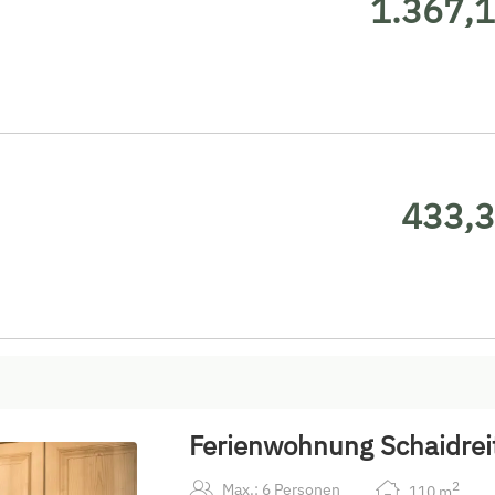
1.367,1
433,3
Ferienwohnung Schaidrei
2
Max.: 6 Personen
110
m