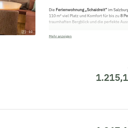
Die
Ferienwohnung „Schaidreit“
im Salzburg
110 m² viel Platz und Komfort für bis zu
8 P
traumhaften Bergblick und die perfekte Auss
10
Mehr anzeigen
Große Wohnküche mit Cerankochfeld, 
Wasserkocher & Kaffeemaschine
1 Dreibettzimmer & 2 Doppelzimmer (
2 Badezimmer (eines mit Badewanne
WC)
1.215,1
1 separates WC
2 SAT-Flat-TVs
Gratis W-Lan
Balkon mit Bergblick