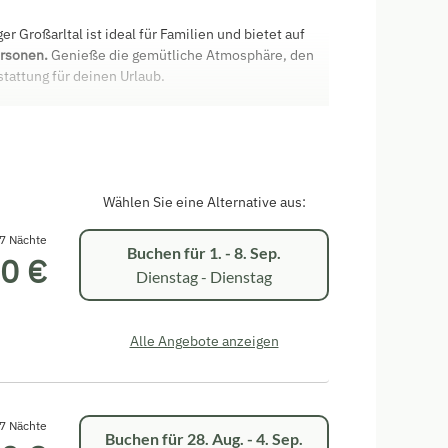
er Großarltal ist ideal für Familien und bietet auf
ersonen.
Genieße die gemütliche Atmosphäre, den
tattung für deinen Urlaub.
Backofen, Kühlschrank, Geschirrspüler,
Wählen Sie eine Alternative aus:
mit Zusatzbetten erweiterbar)
, Dusche & Doppelwaschbecken, eines mit Dusche &
7 Nächte
Buchen für
1. - 8. Sep.
0 €
Dienstag - Dienstag
Alle Angebote anzeigen
7 Nächte
Buchen für
28. Aug. - 4. Sep.