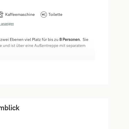
Kaffeemaschine
Toilette
 anzeigen
zwei Ebenen viel Platz für bis zu
8 Personen
. Sie
nde und ist über eine Außentreppe mit separatem
n Doppelzimmer mit Zusatzbett, Dusche mit WC,
e mit Cerankochfeld, Backofen, Geschirrspüler,
emaschine, Durchgang zum Wohnzimmer
 mit je zwei Betten
um
mblick