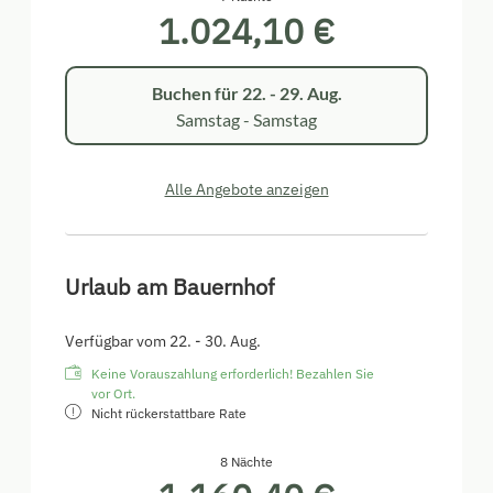
1.024,10 €
Diese Ferienwohnung verspricht einen
unvergesslichen Aufenthalt mit allen
Annehmlichkeiten.
Buchen für
22. - 29. Aug.
Die Ortstaxe ist bereits im Preis inbegriffen.
Samstag - Samstag
Alle Angebote anzeigen
Urlaub am Bauernhof
Verfügbar vom 22. - 30. Aug.
Keine Vorauszahlung erforderlich! Bezahlen Sie
vor Ort.
Nicht rückerstattbare Rate
8 Nächte