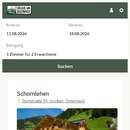
Anreise
Abreise
Belegung
1 Zimmer
für
2 Erwachsene
Suchen
Schornlehen - Unsere verfügbare
Schornlehen
Dorfstraße 33
,
Großarl
,
Österreich