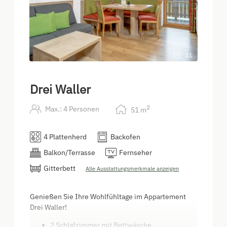
11
Drei Waller
2
Max.: 4 Personen
51
m
4 Plattenherd
Backofen
Balkon/Terrasse
Fernseher
Gitterbett
Alle Ausstattungsmerkmale anzeigen
Genießen Sie Ihre Wohlfühltage im Appartement
Drei Waller!
2 Schlafzimmer mit Bettwäsche