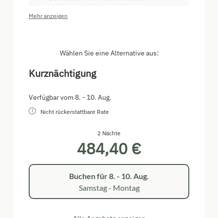
Küchenzeile mit Backrohr, Mikrowelle,
Mehr anzeigen
Geschirrspüler, Kaffeemaschine,
Wasserkocher sowie Geschirr und weiterem
Küchenzubehör
Dusche/WC mit Handtücher
Wählen Sie eine Alternative aus:
Brötchenservice
Balkon west- und nordseitig
Kurznächtigung
Verfügbar vom 8. - 10. Aug.
Nicht rückerstattbare Rate
2 Nächte
484,40 €
Buchen für
8. - 10. Aug.
Samstag - Montag