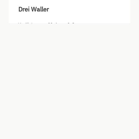
Drei Waller
Verfügbar vom 29. Aug. - 3. Sep.
Nicht rückerstattbare Rate
5 Nächte
938,50 €
Buchen für
29. Aug. - 3. Sep.
Samstag - Donnerstag
Alle Angebote anzeigen