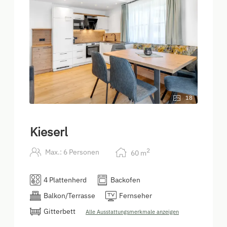
18
Kieserl
2
Max.: 6 Personen
60
m
4 Plattenherd
Backofen
Balkon/Terrasse
Fernseher
Gitterbett
Alle Ausstattungsmerkmale anzeigen