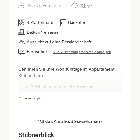
2
Max.: 5 Personen
51
m
4 Plattenherd
Backofen
Balkon/Terrasse
Aussicht auf eine Berglandschaft
Fernseher
Alle Ausstattungsmerkmale anzeigen
Genießen Sie Ihre Wohlfühltage im Appartement
Stubnerblick.
2 Schlafzimmer mit Bettwäsche
Küchenzeile mit Backrohr, Mikrowelle,
Mehr anzeigen
Geschirrspüler, Kaffeemaschine,
Wasserkocher sowie Geschirr und weiterem
Küchenzubehör
Dusche/WC mit Handtücher
Wählen Sie eine Alternative aus:
Brötchenservice
Balkon süd- und westseitig
Stubnerblick