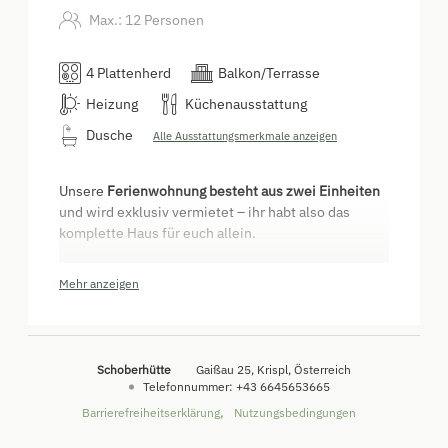
Max.: 12 Personen
4 Plattenherd
Balkon/Terrasse
Heizung
Küchenausstattung
Dusche
Alle Ausstattungsmerkmale anzeigen
Unsere
Ferienwohnung besteht aus zwei Einheiten
und wird exklusiv vermietet – ihr habt also das
komplette Haus für euch allein.
Einheit 1
: Schlafzimmer mit Doppelbett &
Mehr anzeigen
Stockbett, Schlaflager mit 4 Betten im
Dachboden, Küche mit Platz für 10 Personen,
Badezimmer mit Dusche & WC.
Einheit 2
: Zwei Schlafzimmer mit
Schoberhütte
Gaißau 25
Krispl
Österreich
Doppelbetten, gut ausgestattete Küche mit
Telefonnummer
:
+43 6645653665
Holzofen, Wohnzimmer mit Ausziehcouch &
Barrierefreiheitserklärung
Nutzungsbedingungen
TV, Badezimmer mit Dusche & WC.