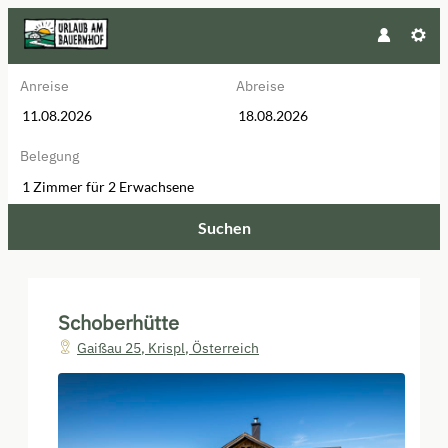
Anreise
Abreise
Belegung
1 Zimmer
für
2 Erwachsene
Suchen
Schoberhütte - Unsere verfügbar
Schoberhütte
Gaißau 25
,
Krispl
,
Österreich