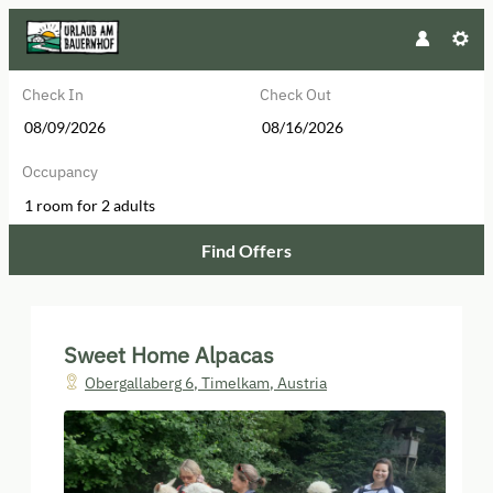
Check In
Check Out
Occupancy
1 room
for
2 adults
Find Offers
Sweet Home Alpacas - Our availab
Sweet Home Alpacas
Obergallaberg 6
,
Timelkam
,
Austria