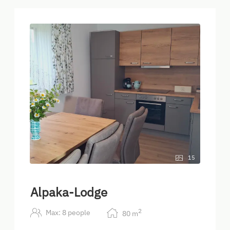
15
Alpaka-Lodge
2
Max: 8 people
80
m