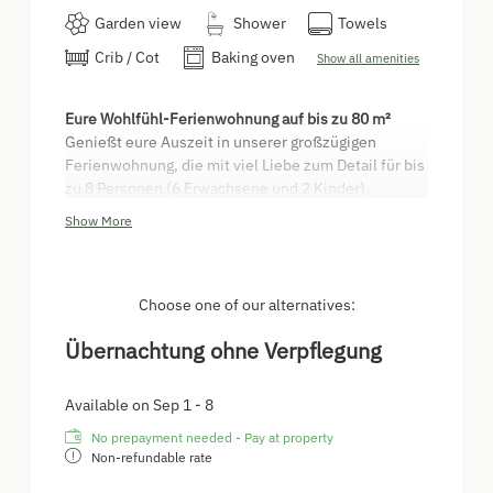
Garden view
Shower
Towels
Crib / Cot
Baking oven
Show all amenities
Eure Wohlfühl-Ferienwohnung auf bis zu 80 m²
Genießt eure Auszeit in unserer großzügigen
Ferienwohnung, die mit viel Liebe zum Detail für bis
zu 8 Personen (6 Erwachsene und 2 Kinder)
ausgestattet wurde.
Show More
Die Wohnung verfügt über zwei gemütliche
Schlafzimmer:
Schlafzimmer 1:
Ein komfortables Doppelzimmer
Choose one of our alternatives:
mit hochwertigem Boxspringbett.
Schlafzimmer 2:
Ein weiteres Doppelzimmer, das
Übernachtung ohne Verpflegung
zusätzlich mit einem Kinderstockbett ausgestattet
ist – ideal für Familien.
Available on Sep 1 - 8
Wohnzimmer:
Das helle Wohnzimmer lädt mit einer
gemütlichen Wohnlandschaft zum Entspannen ein.
No prepayment needed - Pay at property
Im Wohnzimmer befindet sich noch ein
Non-refundable rate
ausziehbares Bett für zwei Personen.