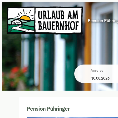
Pension Pührin
Anreise
Pension Pühringer - Unsere v
Pension Pühringer