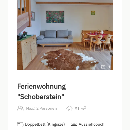
4
Ferienwohnung
"Schoberstein"
2
Max.: 2 Personen
51
m
Doppelbett (Kingsize)
Ausziehcouch