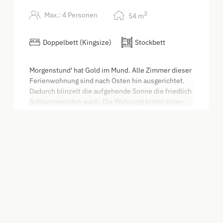
2
Max.: 4 Personen
54
m
Doppelbett (Kingsize)
Stockbett
Morgenstund' hat Gold im Mund. Alle Zimmer dieser
Ferienwohnung sind nach Osten hin ausgerichtet.
Dadurch blinzelt die aufgehende Sonne die friedlich
Schlummernden wach. Die Wohnung bietet einen
Blick auf den Schieferstein, den Hausberg von
Mehr anzeigen
Laussa. Das Bad und die Zimmer dieser Wohnung
sind rollstuhlgerecht ausgeführt. Der
Kinderspielplatz liegt im Blickfeld der
Schiefersteinwohnung.