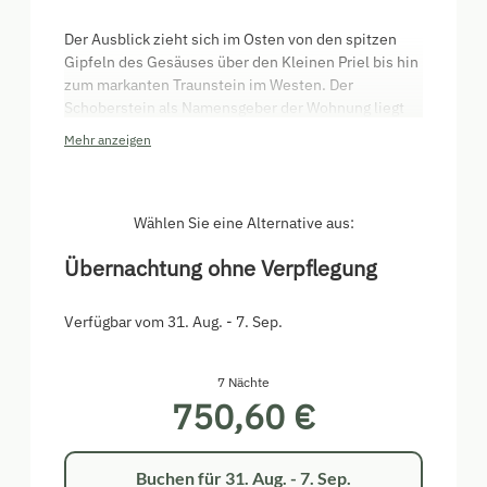
Der Ausblick zieht sich im Osten von den spitzen
Gipfeln des Gesäuses über den Kleinen Priel bis hin
zum markanten Traunstein im Westen. Der
Schoberstein als Namensgeber der Wohnung liegt
im Süden. Als Besonderheit bietet diese Wohnung
Mehr anzeigen
das Schlafzimmer im Obergeschoß, welches über
eine Wendeltreppe zu erreichen ist. Das verleiht ein
romantisches Flair und eignet sich besonders für
Frischverliebte und Frischvermählte. Auch kleine
Wählen Sie eine Alternative aus:
Familien fühlen sich in dieser Ferienwohnung sehr
Übernachtung ohne Verpflegung
wohl. Umfasst einen eigenen Balkon mit herrlicher
Aussicht.
Verfügbar vom 31. Aug. - 7. Sep.
7 Nächte
750,60 €
Buchen für
31. Aug. - 7. Sep.