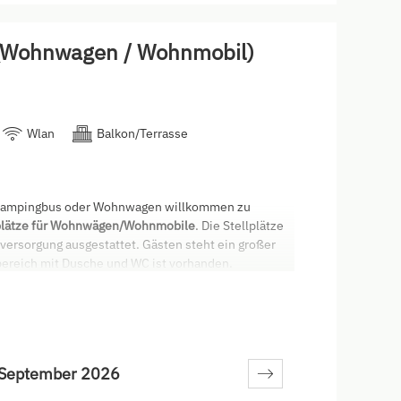
 (Wohnwagen / Wohnmobil)
Wlan
Balkon/Terrasse
, Campingbus oder Wohnwagen willkommen zu
plätze für Wohnwägen/Wohnmobile
. Die Stellplätze
ersorgung ausgestattet. Gästen steht ein großer
bereich mit Dusche und WC ist vorhanden.
mit
September 2026
des Angebot zur Verfügung: