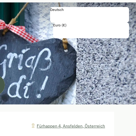
Deutsch
Deutsch
English
Euro (€)
Einschließlich Steuern und Gebühren
en / Wohnmobil)"
Fürhappen 4
,
Ansfelden
,
Österreich