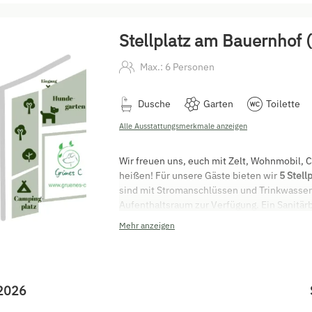
Stellplatz am Bauernhof
Max.: 6 Personen
Dusche
Garten
Toilette
Alle Ausstattungsmerkmale anzeigen
Wir freuen uns, euch mit Zelt, Wohnmobil
heißen! Für unsere Gäste bieten wir
5 Stell
sind mit Stromanschlüssen und Trinkwasserv
Aufenthaltsraum zur Verfügung. Ein Sanitär
3
Mehr anzeigen
Unser
Natur-Campingplatz
ist ausgestattet 
Sanitäranlagen
Stromanschluss
Trinkwasser
2026
Als Gast bei uns am Hof steht Ihnen folgen