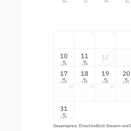
Mo
Di
Mi
Do
3
4
5
10
11
12
ab
ab
25
25
€
€
17
18
19
20
ab
ab
ab
ab
25
25
25
25
€
€
€
€
24
25
26
31
ab
25
€
Gesamtpreis
. Einschließlich Steuern und