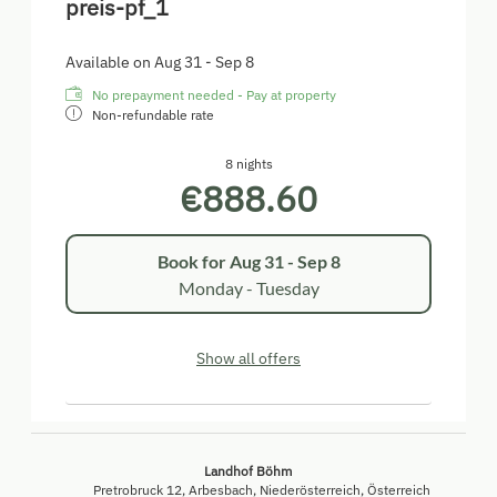
preis-pf_1
Available on Aug 31 - Sep 8
No prepayment needed - Pay at property
Non-refundable rate
8 nights
€888.60
Book for
Aug 31 - Sep 8
Monday - Tuesday
Show all offers
Landhof Böhm
Pretrobruck 12
Arbesbach
Niederösterreich
Österreich