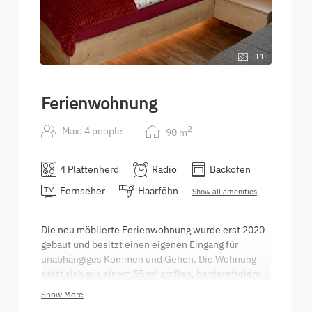
11
Ferienwohnung
2
Max: 4 people
90
m
4 Plattenherd
Radio
Backofen
Fernseher
Haarföhn
Show all amenities
Die neu möblierte Ferienwohnung wurde erst 2020
gebaut und besitzt einen eigenen Eingang für
unabhängiges Kommen und Gehen. Die Wohnung
setzt sich aus einem 55 m² großen, barrierefreiem
Erdgeschoß (Doppelzimmer mit Schlafsofa,
Show More
Badezimmer und Toilette mit Duschfunktion,