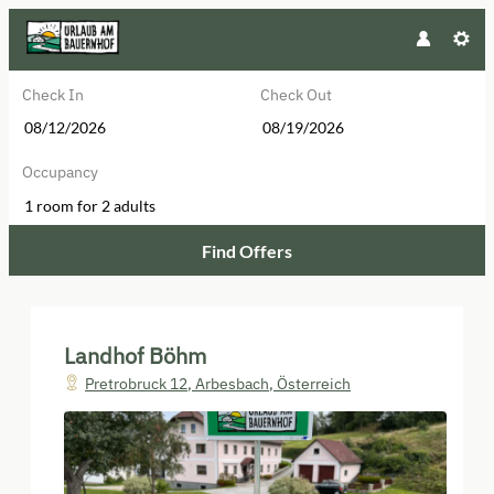
Check In
Check Out
Occupancy
1 room
for
2 adults
Find Offers
Landhof Böhm - Our available offe
Landhof Böhm
Pretrobruck 12
,
Arbesbach
,
Österreich