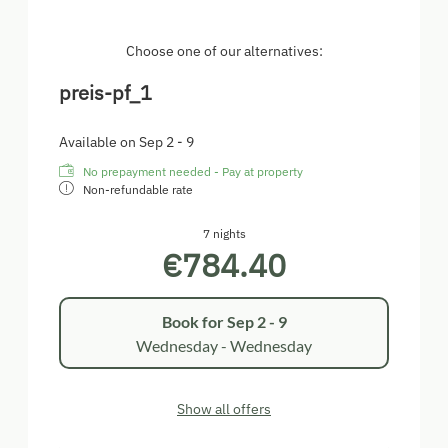
Rollstuhlfahrer geeignet) und einer Galerie mit
zusätzlichen 35 m² (mit Schlafmöglichkeiten für
weitere Kinder) zusammen.
Choose one of our alternatives:
Wir möchten darauf hinweisen, dass Rauchen nur im
preis-pf_1
Freien gestattet ist. Aufgrund der angrenzenden
Weide sind Haustiere nicht erlaubt.
Available on Sep 2 - 9
No prepayment needed - Pay at property
Non-refundable rate
7 nights
€784.40
Book for
Sep 2 - 9
Wednesday - Wednesday
Show all offers