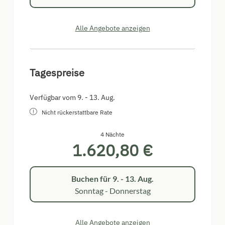
Am Dachboden gibt es:
Alle Angebote anzeigen
ein kleines Vorzimmer mit einer Bettbank und
ein paar Büchern.
Tagespreise
ein originales Holzschlafzimmer aus dem
17ten Jahrhundert mit zwei Betten.
den Kindersalon mit einem großen Fernseher,
Verfügbar vom 9. - 13. Aug.
eine Ikea Ausziehcouch und gemütlichen
Nicht rückerstattbare Rate
Sitzmöglichkeiten. Hier findet sich auch eine
DVD Sammlung und eine kleine Bibliothek mit
Jugendliteratur.
4 Nächte
1.620,80 €
Buchen für
9. - 13. Aug.
Sonntag - Donnerstag
Alle Angebote anzeigen