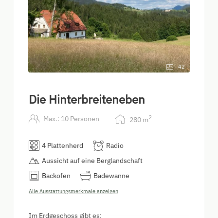
42
Die Hinterbreiteneben
2
Max.: 10 Personen
280
m
4 Plattenherd
Radio
Aussicht auf eine Berglandschaft
Backofen
Badewanne
Alle Ausstattungsmerkmale anzeigen
Im Erdgeschoss gibt es: