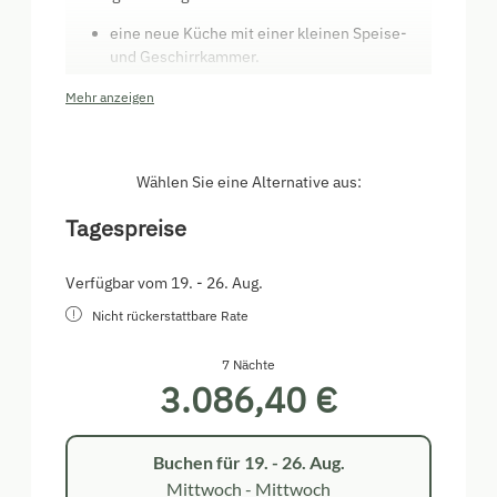
eine neue Küche mit einer kleinen Speise-
und Geschirrkammer.
eine traditionelle Bauernkuchl mit einem
Mehr anzeigen
funktionierenden Holzherd. Sie dient als
Speisezimmer und Aufenthaltsraum.
einen gemütlichen Salon mit Kamin, Minibar,
Spielen und Musik.
Wählen Sie eine Alternative aus:
einen Haushaltsraum mit Waschmaschine,
Bügeltisch, Ersatzbettwäsche usw. …
Tagespreise
zudem zwei Vorzimmer und eine
Gästetoilette.
Verfügbar vom 19. - 26. Aug.
Im Ersten Stock gibt es:
Nicht rückerstattbare Rate
7 Nächte
drei Schlafzimmer mit selbst-heizendem
3.086,40 €
Kachelofen und je zwei Betten.
zwei Badezimmer. Eines mit einer Dusche
und eines mit einer Badewanne.
einen gemütlichen Vorraum der zum lesen
Buchen für
19. - 26. Aug.
und träumen einlädt.
Mittwoch - Mittwoch