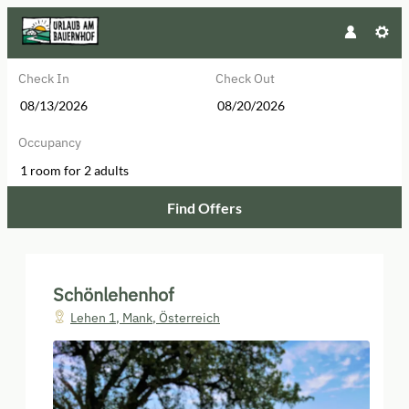
Check In
Check Out
Occupancy
1 room
for
2 adults
Find Offers
Schönlehenhof - Our available off
Schönlehenhof
Lehen 1
,
Mank
,
Österreich