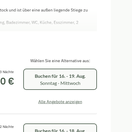
tock und ist über eine außen liegende Stiege zu
Gang, Badezimmer, WC, Küche, Esszimmer, 2
n. Von diesem Zimmer aus erreichst du den Balkon.
sonen.
 Gartenbereich mit Holzmöbeln, Liege, Feuerkorb und
Wählen Sie eine Alternative aus:
3 Nächte
Buchen für
16. - 19. Aug.
0 €
Sonntag - Mittwoch
Alle Angebote anzeigen
2 Nächte
Buchen für
16. - 18. Aug.