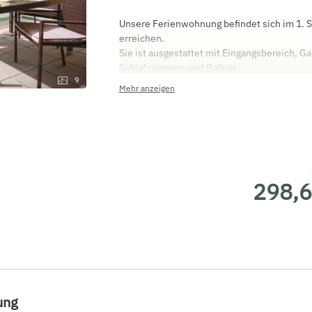
Unsere Ferienwohnung befindet sich im 1. S
erreichen.
Sie ist ausgestattet mit Eingangsbereich, 
Schlafzimmern und Balkon
9
Im großen Schlafzimmer sind 4 Einzelbette
Mehr anzeigen
Das kleine Schlafzimmer hat Platz für 2 Per
Direkt bei der Außenstiege ist ein eigener
Grill.
298,6
ung