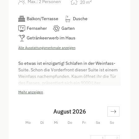
2
Max.: 2 Personen
20
m
Balkon/Terrasse
Dusche
Fernseher
Garten
Getränkeerwerb im Haus
Alle Ausstattungsmerkmale anzeigen
So etwas ist einzigartig! Schlafen in der Weinfass-
Suite. Schon die Vorderfront dieser Suite ist einem
Weinfass nachempfunden. Kaum öffnet ihr die Tür
des Fasses, präsentiert sich ein 9000 Liter
Originalweinfass. In diesem Fass werdet ihr, dank
Mehr anzeigen
der einzigartigen Atmosphäre, garantiert eine
romantische Nacht verbringen.
August 2026
Selbstverständlich müsst ihr auf den gewohnten
Komfort nicht verzichten. Dusche, WC,
Mo
Di
Mi
Do
Fr
Sa
So
Flachbildschirm TV, kostenloses Wlan, Sitzecke und
natürlich Topweine des Winzers sind in der Suite
1
2