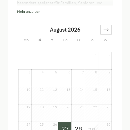
besonders geeignet für Familien, Senioren und
"Ruhesuchende"! "Nichtraucherwohnung"
Mehr anzeigen
Ausstattung-Kühlschrank, Wasserkocher, Mixer *
Staubsauger * Wäscheständer Griller, Spielsachen
stehen zur Verfügung. * maximale Belegung: 4
August 2026
Erwachsene + 1 Kinder
Mo
Di
Mi
Do
Fr
Sa
So
1
2
3
4
5
6
7
8
9
10
11
12
13
14
15
16
17
18
19
20
21
22
23
24
25
26
30
27
28
29