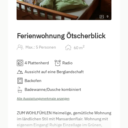
9
Ferienwohnung Ötscherblick
2
Max.: 5 Personen
60
m
4 Plattenherd
Radio
Aussicht auf eine Berglandschaft
Backofen
Badewanne/Dusche kombiniert
Alle Ausstattungsmerkmale anzeigen
ZUM WOHLFÜHLEN Heimelige, gemütliche Wohnung
im ländlichen Stil mit Mansardenflair. Wohnung mit
eigenem Eingang! Ruhige Einzellage im Grünen,