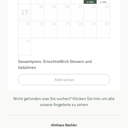
366
266
€
€
18
19
20
21
22
23
17
24
25
26
27
28
29
30
31
Gesamtpreis
. Einschließlich Steuern und
Gebühren
Abbrechen
Nicht gefunden was Sie suchen? Klicken Sie hier um alle
unsere Angebote zu sehen
Almhaus Bachler