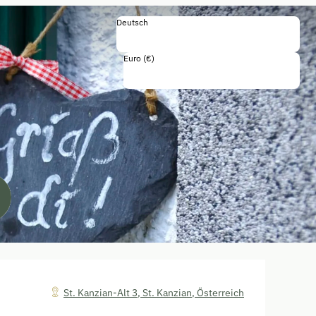
Deutsch
Deutsch
English
Euro (€)
Einschließlich Steuern und Gebühren
2 Badezimmer"
St. Kanzian-Alt 3
,
St. Kanzian
,
Österreich