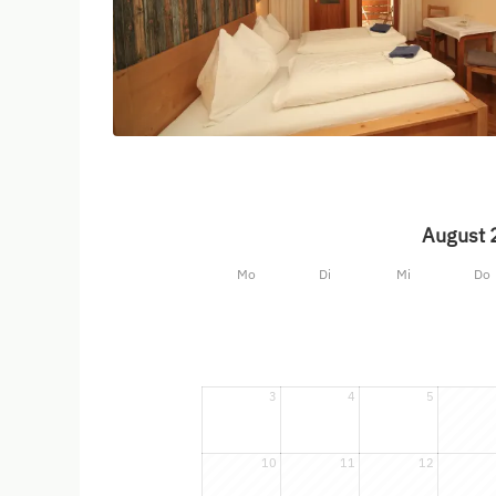
August 
Mo
Di
Mi
Do
3
4
5
10
11
12