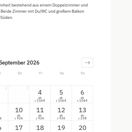
neinheit bestehend aus einem Doppelzimmer und
. Beide Zimmer mit Du/WC und großem Balkon
 Süden.
September 2026
i
Do
Fr
Sa
So
2
3
4
5
6
ab
ab
ab
1564
1564
1564
€
€
€
10
11
12
13
ab
ab
ab
ab
6
926
926
926
238
€
€
€
€
6
17
18
19
20