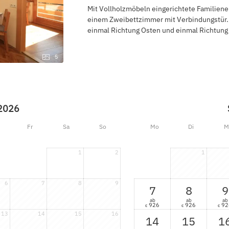
Mit Vollholzmöbeln eingerichtete Familie
einem Zweibettzimmer mit Verbindungstür
einmal Richtung Osten und einmal Richtung
5
2026
Fr
Sa
So
Mo
Di
M
1
2
1
6
7
8
9
7
8
9
ab
ab
ab
926
926
92
€
€
€
13
14
15
16
14
15
1