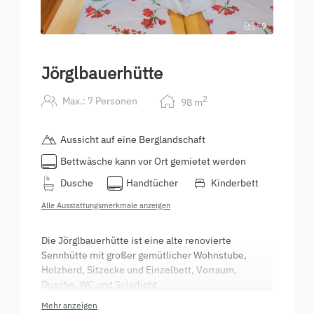
9
Jörglbauerhütte
2
Max.: 7 Personen
98
m
Aussicht auf eine Berglandschaft
Bettwäsche kann vor Ort gemietet werden
Dusche
Handtücher
Kinderbett
Alle Ausstattungsmerkmale anzeigen
Die Jörglbauerhütte ist eine alte renovierte
Sennhütte mit großer gemütlicher Wohnstube,
Holzherd, Sitzecke und Einzelbett, Vorraum,
Dusche, WC und Solarlicht.
Mehr anzeigen
Über eine Treppe zwei Schlafzimmer mit einmal