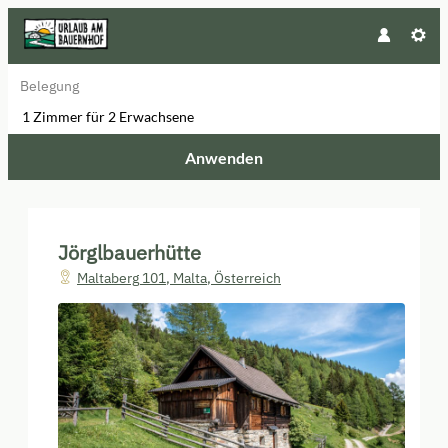
Belegung
1 Zimmer
für
2 Erwachsene
Anwenden
Unsere Angebote im Zimmer "Jör
Jörglbauerhütte
Maltaberg 101
,
Malta
,
Österreich