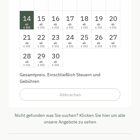
14
15
16
17
18
19
20
ab
ab
ab
ab
ab
ab
ab
332
332
332
332
332
332
332
€
€
€
€
€
€
€
21
22
23
24
25
26
27
ab
ab
ab
ab
ab
ab
ab
332
332
332
332
332
332
332
€
€
€
€
€
€
€
28
29
30
ab
ab
ab
332
332
332
€
€
€
Gesamtpreis
. Einschließlich Steuern und
Gebühren
Abbrechen
Nicht gefunden was Sie suchen? Klicken Sie hier um alle
unsere Angebote zu sehen