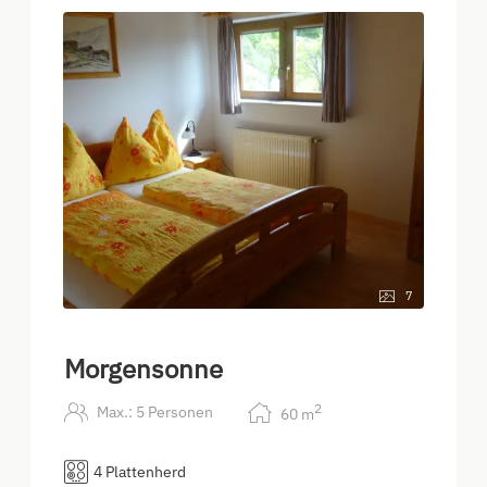
7
Morgensonne
2
Max.: 5 Personen
60
m
4 Plattenherd