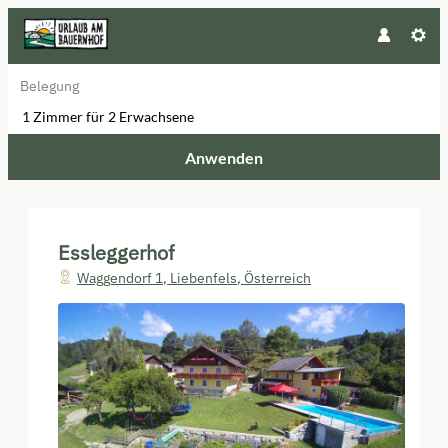
Belegung
1 Zimmer
für
2 Erwachsene
Anwenden
Unsere Angebote im Zimmer "Mo
Essleggerhof
Waggendorf 1
,
Liebenfels
,
Österreich