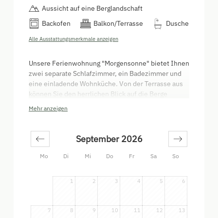
Aussicht auf eine Berglandschaft
Backofen
Balkon/Terrasse
Dusche
Alle Ausstattungsmerkmale anzeigen
Unsere Ferienwohnung "Morgensonne" bietet Ihnen
zwei separate Schlafzimmer, ein Badezimmer und
eine einladende Wohnküche. Von der Terrasse aus
können Sie den herrlichen Blick auf die Berge
genießen und zugleich den Anblick des Infinity-
Mehr anzeigen
Pools erleben. Die Wohnung beeindruckt durch ihre
Großzügigkeit und freundliche Atmosphäre, die
Ihnen einen unvergesslichen Aufenthalt in unserer
September 2026
Unterkunft verspricht. Starten Sie gut in den
Urlaubstag, indem Sie mit den ersten
Mo
Di
Mi
Do
Fr
Sa
So
Sonnenstrahlen geweckt werden.
1
2
3
4
5
6
7
8
9
10
11
12
13