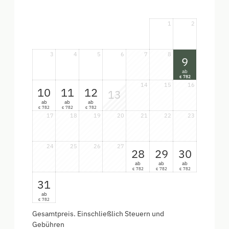
1
2
3
4
5
6
7
8
9
ab
782
€
14
15
16
10
11
12
13
ab
ab
ab
782
782
782
€
€
€
17
18
19
20
21
22
23
24
25
26
27
28
29
30
ab
ab
ab
782
782
782
€
€
€
31
ab
782
€
Gesamtpreis
. Einschließlich Steuern und
Gebühren