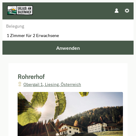
Belegung
1 Zimmer
für
2 Erwachsene
Anwenden
Unsere Angebote im Zimmer "Fer
Rohrerhof
Obergail 1
,
Liesing
,
Österreich