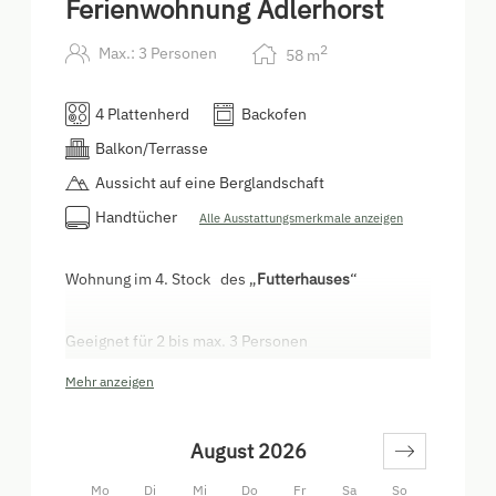
Ferienwohnung Adlerhorst
2
Max.: 3 Personen
58
m
4 Plattenherd
Backofen
Balkon/Terrasse
Aussicht auf eine Berglandschaft
Handtücher
Alle Ausstattungsmerkmale anzeigen
Wohnung im 4. Stock des „
Futterhauses
“
Geeignet für 2 bis max. 3 Personen
Erreichbar durch Stiegenaufgang über eine
Mehr anzeigen
Stockwerklänge
Besonderheit
: Der eigene Balkon mit
August 2026
atemberaubenden Weitblick ins Tal inkl. hoher
Raumhöhe im Wohnbereich
Mo
Di
Mi
Do
Fr
Sa
So