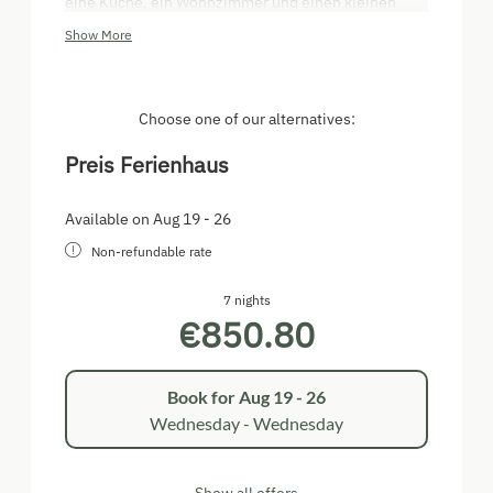
eine Küche, ein Wohnzimmer und einen kleinen
Vorraum. Zusätzlich dazu gibt es noch ein Carport
Show More
mit einem kleinen Schuppen.
Choose one of our alternatives:
Preis Ferienhaus
Available on Aug 19 - 26
Non-refundable rate
7 nights
€850.80
Book for
Aug 19 - 26
Wednesday - Wednesday