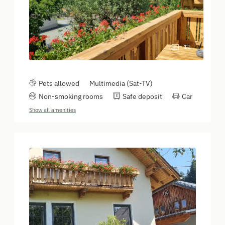
11
Pets allowed
Multimedia (Sat-TV)
Non-smoking rooms
Safe deposit
Car
Show all amenities