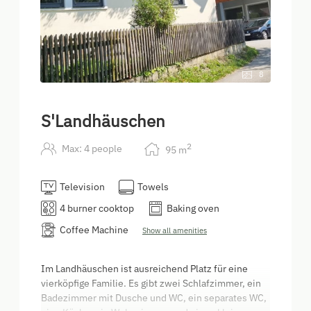
8
S'Landhäuschen
2
Max: 4 people
95
m
Television
Towels
4 burner cooktop
Baking oven
Coffee Machine
Show all amenities
Im Landhäuschen ist ausreichend Platz für eine
vierköpfige Familie. Es gibt zwei Schlafzimmer, ein
Badezimmer mit Dusche und WC, ein separates WC,