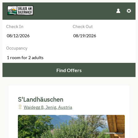
Check In
Check Out
Occupancy
1 room
for
2 adults
Find Offers
S'Landhäuschen - Our available of
S'Landhäuschen
Waidegg 8
,
Jenig
,
Austria