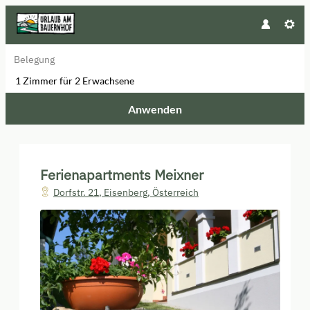
Belegung
1 Zimmer
für
2 Erwachsene
Anwenden
Unsere Angebote im Zimmer "Fe
Ferienapartments Meixner
Dorfstr. 21
,
Eisenberg
,
Österreich