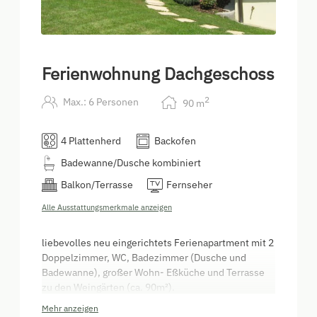
Ferienwohnung Dachgeschoss
2
Max.: 6 Personen
90
m
4 Plattenherd
Backofen
Badewanne/Dusche kombiniert
Balkon/Terrasse
Fernseher
Alle Ausstattungsmerkmale anzeigen
liebevolles neu eingerichtets Ferienapartment mit 2
Doppelzimmer, WC, Badezimmer (Dusche und
Badewanne), großer Wohn- Eßküche und Terrasse
zu den Weingärten (ca. 90m²).
Mehr anzeigen
Gratis W-LAN