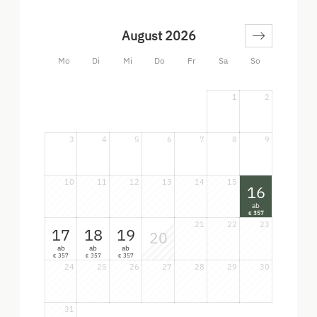
Platz für 2 - 6 Personen (1 Ausziehcouch)
August 2026
Mo
Di
Mi
Do
Fr
Sa
So
1
2
3
4
5
6
7
8
9
10
11
12
13
14
15
16
ab
357
€
21
22
23
17
18
19
20
ab
ab
ab
357
357
357
€
€
€
24
25
26
27
28
29
30
31