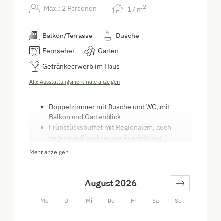
2
Max.: 2 Personen
17
m
Balkon/Terrasse
Dusche
Fernseher
Garten
Getränkeerwerb im Haus
Alle Ausstattungsmerkmale anzeigen
Doppelzimmer mit Dusche und WC, mit
Balkon und Gartenblick
Frühstücksbuffet mit Regionalem, auch
vegetarisch und vegane Ausrichtung
Allgemeiner Gästekühlschrank
Mehr anzeigen
Scheune mit Unterstellmöglichkeit für
Sportgeräte (E-Bike Aufladestation)
Burgenländischer Streckhof mit Innenhof und
August 2026
Frühstücksterrasse
Fön, hypoallergenes Kopfkissen und diverse
Mo
Di
Mi
Do
Fr
Sa
So
Hygieneartikel auf Wunsch
Weinservice!