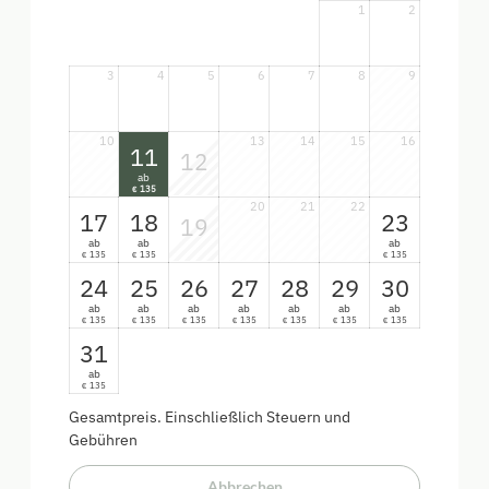
1
2
3
4
5
6
7
8
9
10
13
14
15
16
11
12
ab
135
€
20
21
22
17
18
23
19
ab
ab
ab
135
135
135
€
€
€
24
25
26
27
28
29
30
ab
ab
ab
ab
ab
ab
ab
135
135
135
135
135
135
135
€
€
€
€
€
€
€
31
ab
135
€
Gesamtpreis
. Einschließlich Steuern und
Gebühren
Abbrechen