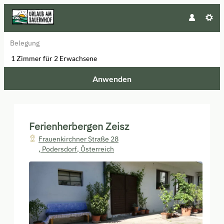
Belegung
1 Zimmer
für
2 Erwachsene
Anwenden
Unsere Angebote im Zimmer "Zim
Ferienherbergen Zeisz
Frauenkirchner Straße 28
,
Podersdorf
,
Österreich